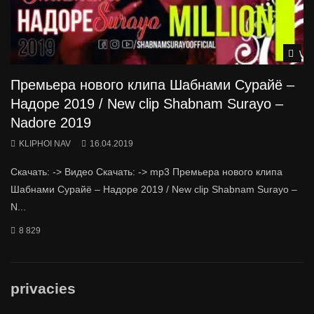
Wat
Премьера нового клипа Шабнами Сурайё –
Надоре 2019 / New clip Shabnam Surayo –
Nadore 2019
KLIPHOI NAV
16.04.2019
Скачать: -> Видео Скачать: -> mp3 Премьера нового клипа
Шабнами Сурайё – Надоре 2019 / New clip Shabnam Surayo –
N...
8 829
privacies