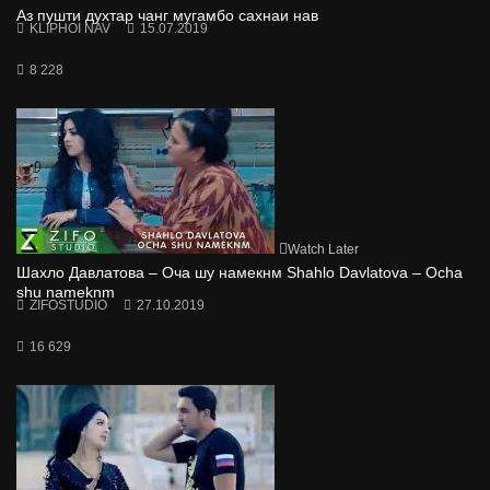
Аз пушти духтар чанг мугамбо сахнаи нав
KLIPHOI NAV
15.07.2019
8 228
Watch Later
Шахло Давлатова – Оча шу намекнм Shahlo Davlatova – Ocha
shu nameknm
ZIFOSTUDIO
27.10.2019
16 629