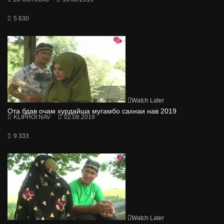
5 630
Watch Later
Ота бдав очам хурдайша мугамбо сахнаи нав 2019
KLIPHOI NAV
02.08.2019
9 333
Watch Later