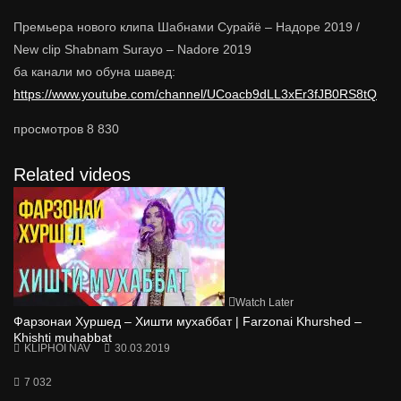
Премьера нового клипа Шабнами Сурайё – Надоре 2019 /
New clip Shabnam Surayo – Nadore 2019
ба канали мо обуна шавед:
https://www.youtube.com/channel/UCoacb9dLL3xEr3fJB0RS8tQ
просмотров
8 830
Related videos
Watch Later
Фарзонаи Хуршед – Хишти мухаббат | Farzonai Khurshed –
Khishti muhabbat
KLIPHOI NAV
30.03.2019
7 032