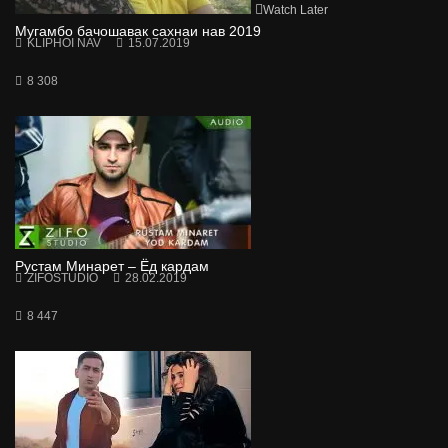
Watch Later
Мугамбо бачошавак сахнаи нав 2019
KLIPHOI NAV
15.07.2019
8 308
Рустам Минарет – Ёд кардам
ZIFOSTUDIO
28.02.2019
8 447