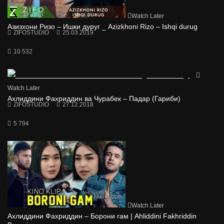
Watch Later
Азизхони Ризо – Ишки дуруг _ Azizkhoni Rizo – Ishqi durug
ZIFOSTUDIO
25.03.2019
10 532
Watch Later
Ахлиддини Фахриддин ва Чурабек – Падар (Гариби)
ZIFOSTUDIO
27.12.2018
5 794
Watch Later
Ахлиддини Фахриддин – Борони гам | Ahliddini Fakhriddin