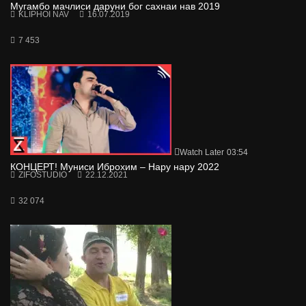
Мугамбо мачлиси даруни бог сахнаи нав 2019
KLIPHOI NAV
16.07.2019
7 453
Watch Later
03:54
КОНЦЕРТ! Муниси Иброхим – Нару нару 2022
ZIFOSTUDIO
22.12.2021
32 074