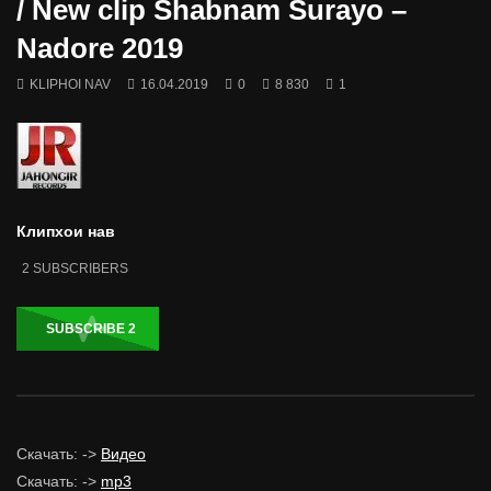
/ New clip Shabnam Surayo –
Nadore 2019
KLIPHOI NAV
16.04.2019
0
8 830
1
Клипхои нав
2
SUBSCRIBERS
SUBSCRIBE
2
Скачать: ->
Видео
Скачать: ->
mp3