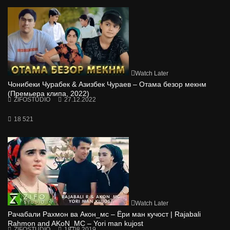
Watch Later
Чонибеки Чурабек & Азизбек Чураев – Отама безор мекнм
(Премьера клипа, 2022)
ZIFOSTUDIO
27.12.2022
18 521
Watch Later
Рачабали Рахмон ва Акон_мс – Ёри ман кучост | Rajabali
Rahmon and AKoN_MC – Yori man kujost
ZIFOSTUDIO
18.08.2019