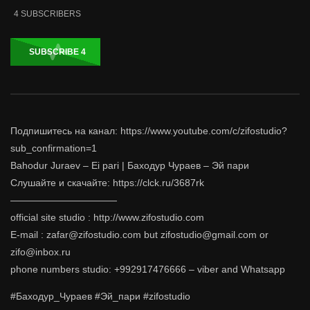
4
SUBSCRIBERS
SUBSCRIBE
4
Подпишитесь на канал: https://www.youtube.com/c/zifostudio?
sub_confirmation=1
Bahodur Juraev – Ei pari | Баходур Чураев – Эй пари
Слушайте и скачайте: https://clck.ru/3687rk
———————————
official site studio : http://www.zifostudio.com
E-mail : zafar@zifostudio.com but zifostudio@gmail.com or
zifo@inbox.ru
phone numbers studio: +992917476666 – viber and Whatsapp
#Баходур_Чураев #Эй_пари #zifostudio