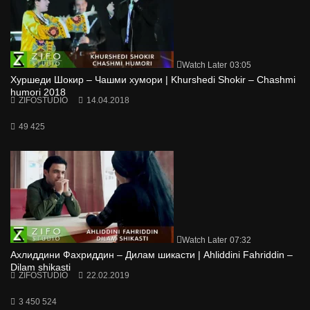
Watch Later
03:05
Хуршеди Шокир – Чашми хумори | Khurshedi Shokir – Chashmi
humori 2018
ZIFOSTUDIO
14.04.2018
49 425
Watch Later
07:32
Ахлиддини Фахриддин – Дилам шикасти | Ahliddini Fahriddin –
Dilam shikasti
ZIFOSTUDIO
22.02.2019
3 450 524