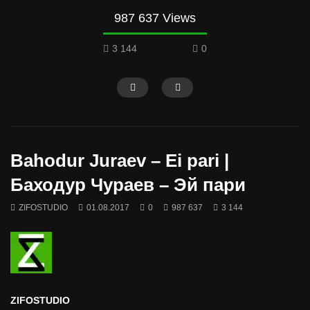
987 637 Views
3 144
0
Bahodur Juraev – Ei pari |
Баходур Чураев – Эй пари
ZIFOSTUDIO
01.08.2017
0
987 637
3 144
ZIFOSTUDIO