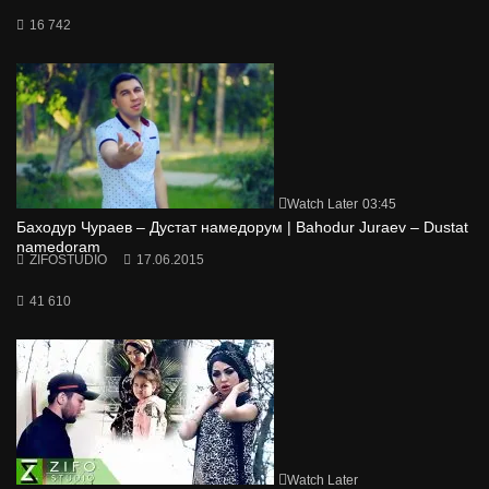
16 742
Watch Later
03:45
Баходур Чураев – Дустат намедорум | Bahodur Juraev – Dustat
namedoram
ZIFOSTUDIO
17.06.2015
41 610
Watch Later