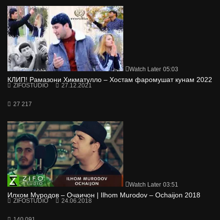
Watch Later
05:03
КЛИП! Рамазони Хикматулло – Хостам фаромушат кунам 2022
ZIFOSTUDIO
27.12.2021
27 217
Watch Later
03:51
Илхом Муродов – Очаичон | Ilhom Murodov – Ochaijon 2018
ZIFOSTUDIO
24.06.2018
140 091