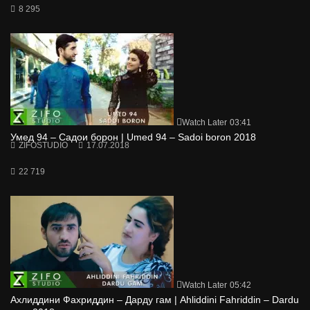
8 295
Watch Later
03:41
Умед 94 – Садои борон | Umed 94 – Sadoi boron 2018
ZIFOSTUDIO
17.07.2018
22 719
Watch Later
05:42
Ахлиддини Фахриддин – Дарду гам | Ahliddini Fahriddin – Dardu