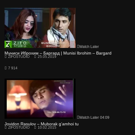
Watch Later
Муниси Иброхим – Баргард | Munisi Ibrohim – Bargard
ZIFOSTUDIO
25.05.2019
7 914
Watch Later
04:09
Jovidon Rasulov – Muborak g’amhoi tu
ZIFOSTUDIO
10.02.2015