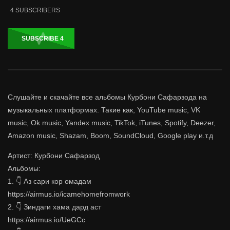
4
SUBSCRIBERS
SUBSCRIBE
4
Слушайте и скачайте все альбомы Курбони Сафарзода на
музыкальных платформах. Такие как, YouTube music, VK
music, Ok music, Yandex music, TikTok, iTunes, Spotify, Deezer,
Amazon music, Shazam, Boom, SoundCloud, Google play и.т.д
Артист: Курбони Сафарзод
Альбомы:
1. 👇 Аз сари кор омадам
https://airmus.io/icamehomefromwork
2. 👇 Зиндаги хама дард аст
https://airmus.io/UeGCc