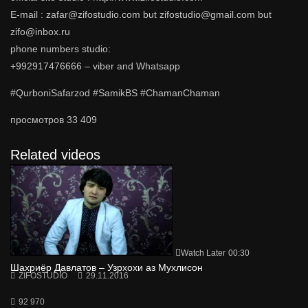
E-mail : zafar@zifostudio.com but zifostudio@gmail.com but
zifo@inbox.ru
phone numbers studio:
+992917476666 – viber and Whatsapp
#QurboniSafarzod #SamikBS #ChamanChaman
просмотров
33 409
Related videos
Watch Later
00:30
Шахриёр Давлатов – Узрхохи аз Мухлисон
ZIFOSTUDIO
29.11.2016
92 970