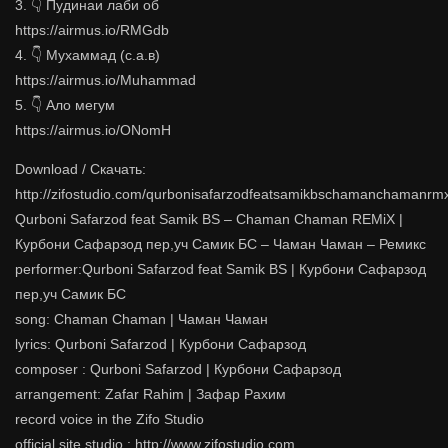
3. 👇 Пудинаи лаби об
https://airmus.io/RMGdb
4. 👇 Мухаммад (с.а.в)
https://airmus.io/Muhammad
5. 👇 Ало мегум
https://airmus.io/ONomH
Download / Скачать:
http://zifostudio.com/qurbonisafarzodfeatsamikbschamanchamanrm
Qurboni Safarzod feat Samik BS – Chaman Chaman REMiX |
Курбони Сафарзод пер,уч Самик БС – Чаман Чаман – Ремикс
performer:Qurboni Safarzod feat Samik BS | Курбони Сафарзод
пер,уч Самик БС
song: Chaman Chaman | Чаман Чаман
lyrics: Qurboni Safarzod | Курбони Сафарзод
composer : Qurboni Safarzod | Курбони Сафарзод
arrangement: Zafar Rahim | Зафар Рахим
record voice in the Zifo Studio
official site studio : http://www.zifostudio.com