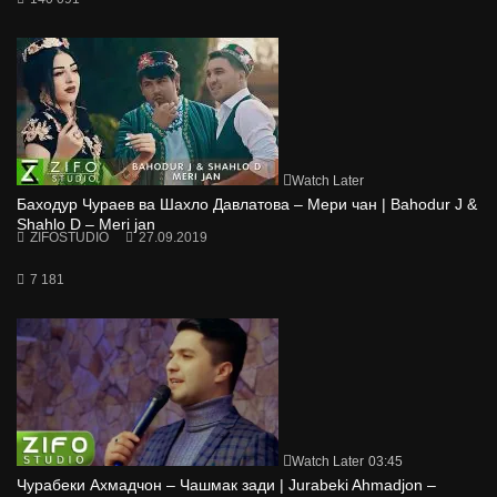
Watch Later
Баходур Чураев ва Шахло Давлатова – Мери чан | Bahodur J &
Shahlo D – Meri jan
ZIFOSTUDIO
27.09.2019
7 181
Watch Later
03:45
Чурабеки Ахмадчон – Чашмак зади | Jurabeki Ahmadjon –