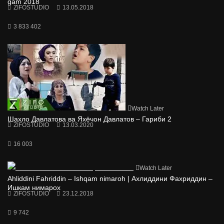
gam 2018
ZIFOSTUDIO
13.05.2018
3 833 402
Watch Later
Шахло Давлатова ва Яхёчон Давлатов – Гариби 2
ZIFOSTUDIO
13.03.2020
16 003
Watch Later
Ahliddini Fahriddin – Ishqam nimaroh | Ахлиддини Фахриддин –
Ишкам нимарох
ZIFOSTUDIO
23.12.2018
9 742