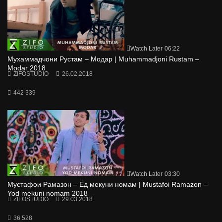
Watch Later
06:22
Мухаммадчони Рустам – Модар | Muhammadjoni Rustam –
Modar 2018
ZIFOSTUDIO
26.02.2018
442 339
Watch Later
03:30
Мустафои Рамазон – Ёд мекуни номам | Mustafoi Ramazon –
Yod mekuni nomam 2018
ZIFOSTUDIO
29.03.2018
36 528