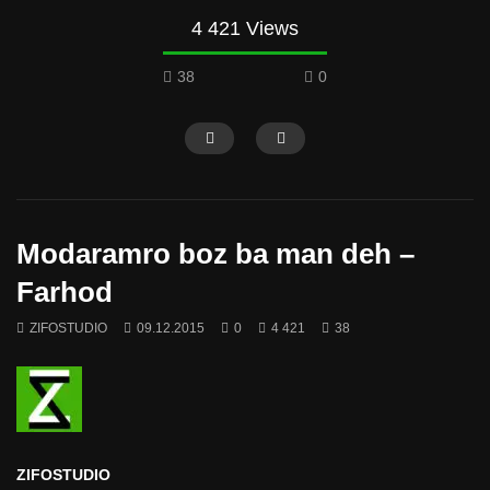
4 421 Views
38
0
Modaramro boz ba man deh –
Farhod
ZIFOSTUDIO
09.12.2015
0
4 421
38
ZIFOSTUDIO