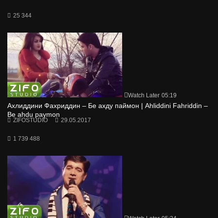
25 344
Watch Later
05:19
Ахлиддини Фахриддин – Бе ахду паймон | Ahliddini Fahriddin –
Be ahdu paymon
ZIFOSTUDIO
29.05.2017
1 739 488