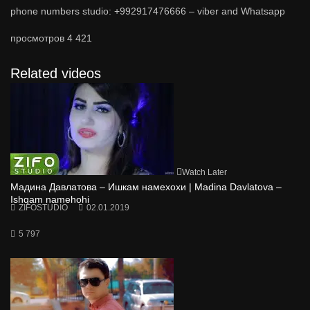
phone numbers studio: +992917476666 – viber and Whatsapp
просмотров
4 421
Related videos
Watch Later
Мадина Давлатова – Ишкам намехохи | Madina Davlatova –
Ishqam namehohi
ZIFOSTUDIO
02.01.2019
5 797