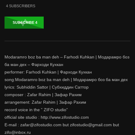
4
SUBSCRIBERS
SUBSCRIBE
4
Modaramro boz ba man deh – Farhodi Kuhkan | Модарамро боз
ба ман дех – Фарходи Кухкан
performer: Farhodi Kuhkan | Фарходи Кухкан
song:Modaramro boz ba man deh | Модарамро боз ба ман дех
lyrics: Subhiddin Sattor | Субхиддин Саттор
composer : Zafar Rahim | Зафар Рахим
arrangement: Zafar Rahim | Зафар Рахим
record voice in the ” ZIFO studio”
official site studio : http://www.zifostudio.com
E-mail : zafar@zifostudio.com but zifostudio@gmail.com but
zifo@inbox.ru