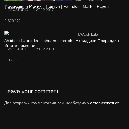
Watch Later
05:24
Фахриддини Малик – Папури | Fahriddini Malik – Papuri
ZIFOSTUDIO
27.12.2017
320 172
Watch Later
Ahliddini Fahriddin – Ishqam nimaroh | Ахлиддини Фахриддин –
Ишкам нимарох
ZIFOSTUDIO
23.12.2018
9 735
Leave your comment
Для отправки комментария вам необходимо
авторизоваться
.