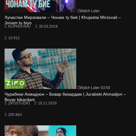
Watch Later
Хучастаи Мирзовали – Чонам ту биё | Khujastai Mirzovali –
Jonam tu biyo
KLIPHOI NAV
30.03.2019
10 912
Watch Later
03:50
Чурабеки Ахмадчон – Бовар бикардам | Jurabeki Ahmadjon –
Bovar bikardam
ZIFOSTUDIO
19.11.2016
205 864