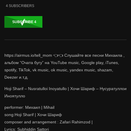
4
SUBSCRIBERS
SUBSCRIBE
4
https://airmus.io/tell_mom 👈👈 Слушайте все песни Михаила ,
альбом “Очата бугу” на YouTube music, Google play, iTunes,
spotify, TikTok, vk music, ok music, yandex music, shazam,
Deezer и.т.д.
Hoji Sharif – Nusratulloi Inoyatullo | Хочи Шариф – Нусуратуллои
Иноятулло
performer: Михаил | Mihail
song:Hoji Sharif | Хочи Шариф
composer and arrangement : Zafari Rahimzod |
Lyrics: Subhiddin Sattori