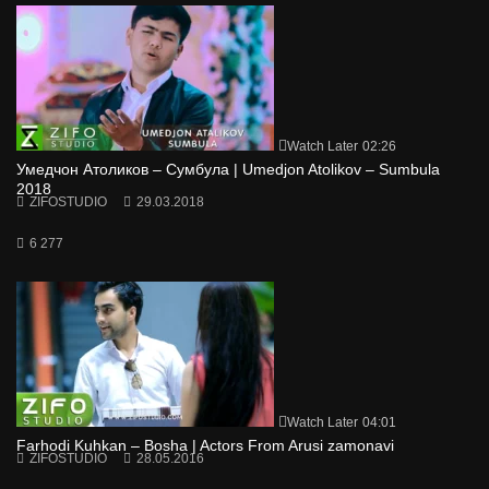
Watch Later
02:26
Умедчон Атоликов – Сумбула | Umedjon Atolikov – Sumbula
2018
ZIFOSTUDIO
29.03.2018
6 277
Watch Later
04:01
Farhodi Kuhkan – Bosha | Actors From Arusi zamonavi
ZIFOSTUDIO
28.05.2016