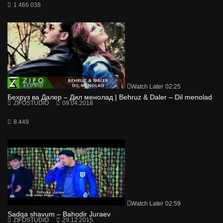
1 466 038
Watch Later
02:25
Бехруз ва Далер – Дил менолад | Behruz & Daler – Dil menolad
ZIFOSTUDIO
09.04.2018
8 449
Watch Later
02:59
Sadqa shavum – Bahodir Juraev
ZIFOSTUDIO
29.12.2015