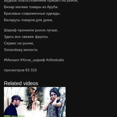
Будешь благословением пришел на рынок,
Бихар мелкие товары из Аруба.
Красивые современные одежды,
Беларусь товаров для дома,
Шариф проникли рынок лучше,
Здесь все свежие фрукты.
Сервис на рынке,
Sozandaaş милость
#Михаил #Хочи_шариф #zifostudio
просмотров
83 316
Related videos