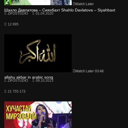
Watch Later
Шахло Давлатова – Сияхбахт Shahlo Davlatova – Siyahbaxt
ZIFOSTUDIO
01.04.2020
12 895
Watch Later
03:46
allahu akbar in arabic song
ZIFOSTUDIO
09.10.2013
21 755 173