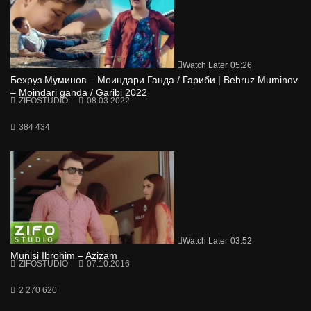
Watch Later
05:26
Бехруз Муминов – Моиндари Ганда / Гариби | Behruz Muminov
– Moindari ganda / Garibi 2022
ZIFOSTUDIO
08.03.2022
384 434
Watch Later
03:52
Munisi Ibrohim – Azizam
ZIFOSTUDIO
07.10.2016
2 270 620