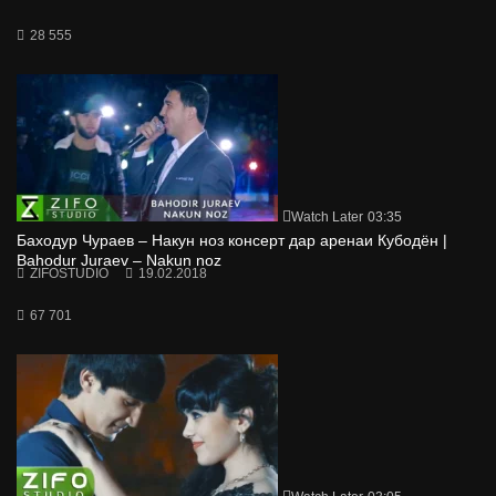
28 555
Watch Later
03:35
Баходур Чураев – Накун ноз консерт дар аренаи Кубодён |
Bahodur Juraev – Nakun noz
ZIFOSTUDIO
19.02.2018
67 701