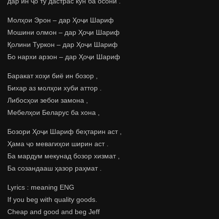
дар ин ҷо ту дастрас кун ба осони .
Молҳои Эрон – дар Ҳоҷи Шариф
Мошини олмон – дар Ҳоҷи Шариф
Қолини Туркон – дар Ҳоҷи Шариф
Бо нархи арзон – дар Ҳоҷи Шариф
Баракат хоҳи биё ин бозор ,
Бихар аз молҳои хуби аттор .
Либосҳои зебои замона ,
Мебелҳои Беларус ба хона ,
Бозори Ҳоҷи Шариф беҳтарин аст ,
Ҳама ҷо мевагиҳои ширин аст .
Ба мардум мекунад бозор хизмат ,
Ба созандааш ҳазор раҳмат .
Lyrics : meaning ENG
If you beg with quality goods.
Cheap and good and beg Jeff