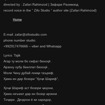
directed by : Zafari Rahimzod | Зафари Рахимзод
record voice in the ” Zifo Studio ” author site (Zafari Rahimzod)
Home
E-mail: zafar@zifostudio.com
phone number studio:
+992917476666 – viber and Whatsapp
Lyrics: Tajik
Агар ту моли бо сифат бихоҳӣ .
Арзону хубу беиллат бихоҳӣ ,
Моли Чину дубай лоиқи таъриф.
Ҳама ин дар бозори “Ҳоҷи Шариф”,
Ҳоҷи Шариф аст бозори ҷаҳони,
Ҳама неъмат дар ин бозор арзони .
Тоҷири , Деҳқони ё ки харидор,