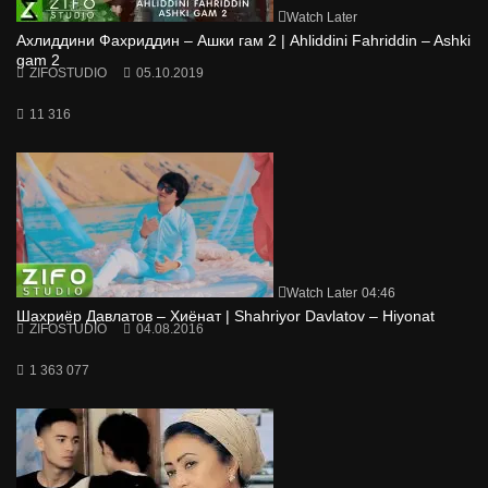
Watch Later
Ахлиддини Фахриддин – Ашки гам 2 | Ahliddini Fahriddin – Ashki
gam 2
ZIFOSTUDIO
05.10.2019
11 316
Watch Later
04:46
Шахриёр Давлатов – Хиёнат | Shahriyor Davlatov – Hiyonat
ZIFOSTUDIO
04.08.2016
1 363 077