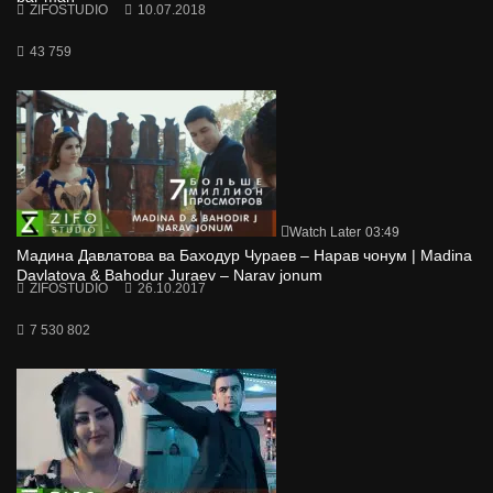
ZIFOSTUDIO
10.07.2018
43 759
Watch Later
03:49
Мадина Давлатова ва Баходур Чураев – Нарав чонум | Madina
Davlatova & Bahodur Juraev – Narav jonum
ZIFOSTUDIO
26.10.2017
7 530 802