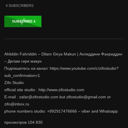
4
SUBSCRIBERS
SUBSCRIBE
4
Ahliddin Fahriddin – Dilam Girya Makun | Ахлиддини Фахриддин
– Дилам гиря макун
Подпишитесь на канал: https://www.youtube.com/c/zifostudio?
sub_confirmation=1
Zifo Studio
official site studio : http://www.zifostudio.com
E-mail : zafar@zifostudio.com but zifostudio@gmail.com or
zifo@inbox.ru
phone numbers studio: +992917476666 – viber and Whatsapp
просмотров
104 830