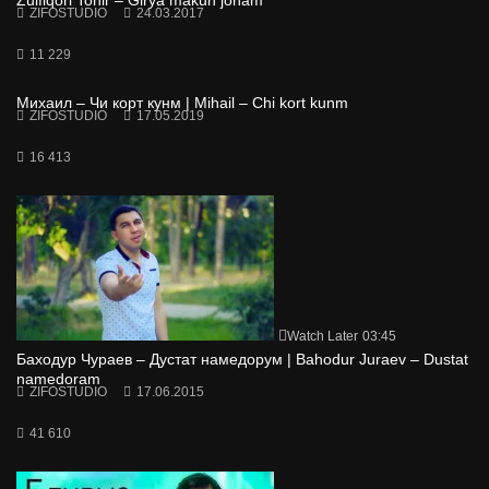
Zulfiqori Tohir – Girya makun jonam
ZIFOSTUDIO
24.03.2017
11 229
Михаил – Чи корт кунм | Mihail – Chi kort kunm
ZIFOSTUDIO
17.05.2019
16 413
Watch Later
03:45
Баходур Чураев – Дустат намедорум | Bahodur Juraev – Dustat
namedoram
ZIFOSTUDIO
17.06.2015
41 610