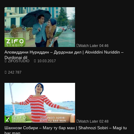
Watch Later
04:46
Аловиддини Нуриддин – Дурдонаи дил | Aloviddini Nuriddin –
Durdonai dil
ZIFOSTUDIO
10.03.2017
242 787
Watch Later
02:48
Шахнози Собири – Магу ту бар ман | Shahnozi Sobiri – Magi tu
bar man