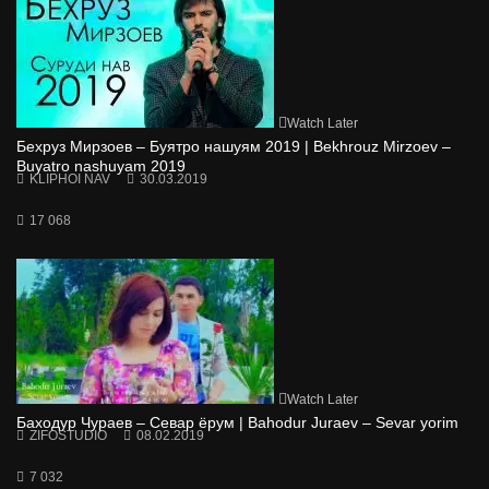
Watch Later
Бехруз Мирзоев – Буятро нашуям 2019 | Bekhrouz Mirzoev –
Buyatro nashuyam 2019
KLIPHOI NAV
30.03.2019
17 068
Watch Later
Баходур Чураев – Севар ёрум | Bahodur Juraev – Sevar yorim
ZIFOSTUDIO
08.02.2019
7 032