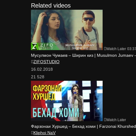
Related videos
Watch Later
03:3
Мусулмон Чумаев – Ширин киз | Musulmon Jumaev – 
ZIFOSTUDIO
16.02.2018
21 528
Watch Later
Фарзонаи Хуршед – Бехад хоми | Farzonai Khurshed
Kliphoi NaV