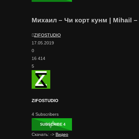
Михаил – Чи корт кунм | Mihail –
ZIFOSTUDIO
17.05.2019
0
16 414
5
ZIFOSTUDIO
4
Subscribers
SUBSCRIBE
4
Скачать: ->
Видео