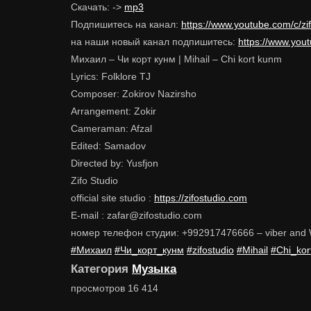
Скачать: ->
mp3
Подпишитесь на канал:
https://www.youtube.com/c/z
на наши новый канал подпишитесь:
https://www.yo
Михаил – Чи корт кунм | Mihail – Chi kort kunm
Lyrics: Folklore TJ
Composer: Zokirov Nazirsho
Arrangement: Zokir
Cameraman: Afzal
Edited: Samadov
Directed by: Yusfjon
Zifo Studio
official site studio :
https://zifostudio.com
E-mail : zafar@zifostudio.com
номер телефон студии: +992917476666 – viber and
#Михаил
#Чи_корт_кунм
#zifostudio
#Mihail
#Chi_ko
Категория
Музыка
просмотров
16 414