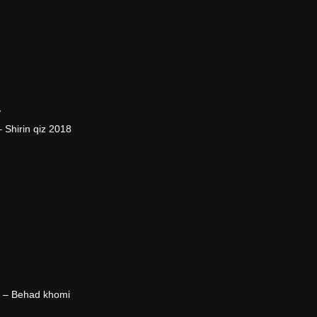
7
Shirin qiz 2018
 – Behad khomi