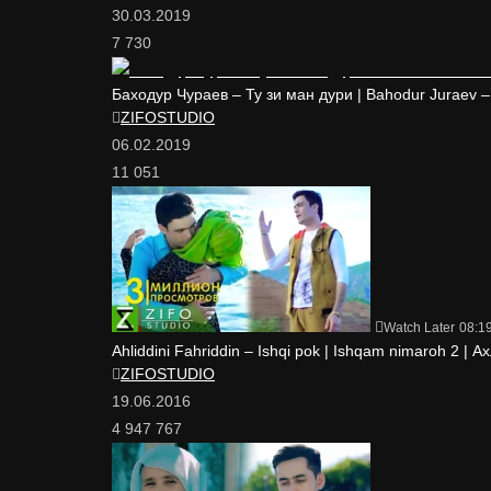
30.03.2019
7 730
Баходур Чураев – Ту зи ман дури | Bahodur Juraev – 
ZIFOSTUDIO
06.02.2019
11 051
Watch Later
08:1
Ahliddini Fahriddin – Ishqi pok | Ishqam nimaroh 2
ZIFOSTUDIO
19.06.2016
4 947 767