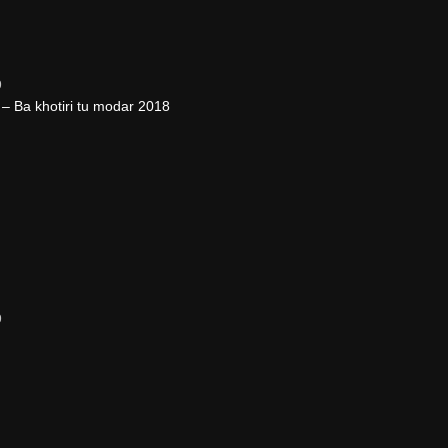
9
– Ba khotiri tu modar 2018
9