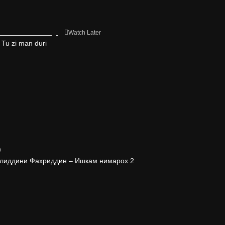
Watch Later
Tu zi man duri
9
 | Ахлиддини Фахриддин – Ишкам нимарох 2