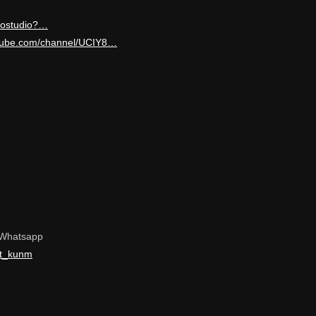
ifostudio?…
utube.com/channel/UCIY8…
 Whatsapp
rt_kunm