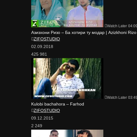
Watch Later
04:0
Азизхони Ризо – Ба хотири ту модар | Azizkhoni Rizo 
ZIFOSTUDIO
02.09.2018
425 981
Watch Later
03:4
Kulobi bachahora – Farhod
ZIFOSTUDIO
09.12.2015
2 249