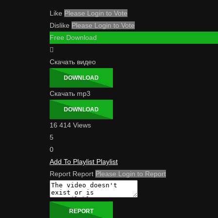
Like
Please Login to Vote
Dislike
Please Login to Vote
Free Download
Скачать видео
DOWNLOAD
Скачать mp3
DOWNLOAD
16 414 Views
5
0
Add To Playlist
Playlist
Report
Report
Please Login to Report
REPORT