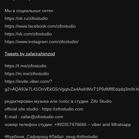
Мы в социальных сетях:
https://ok.ru/zifostudio
https://www.facebook.com/zifostudio
https://vk.com/zifostudio
https://www.instagram.com/zifostudio/
Tweets by zafarirahimzod
https://t.me/zifostudio
https://m.me/zifostudio
https://invite.viber.com/?
g2=AQA9Je7L41OnVEkG5rVgqtvZa4AsihlMxT1P0dMflEdqdq3m8rX
редактирован музыка или голос в студии: Zifo Studio
official site studio : https://zifostudio.com
E-mail : zafar@zifostudio.com
номер телефон студии: +992917476666 – viber and Whatsapp
#Курбони_Сафарзод #Лабат_канд #zifostudio