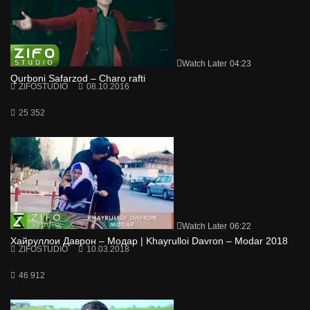
Watch Later
04:23
Qurboni Safarzod – Charo rafti
ZIFOSTUDIO
08.10.2016
25 352
Watch Later
06:22
Хайруллои Даврон – Модар | Khayrulloi Davron – Modar 2018
ZIFOSTUDIO
10.03.2018
46 912