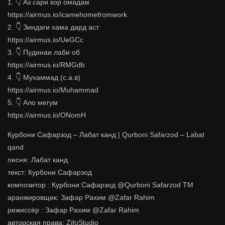
1. 👇 Аз сари кор омадам
https://airmus.io/icamehomefromwork
2. 👇 Зиндаги хама дард аст
https://airmus.io/UeGCc
3. 👇 Пудинаи лаби об
https://airmus.io/RMGdb
4. 👇 Мухаммад (с.а.в)
https://airmus.io/Muhammad
5. 👇 Ало мегум
https://airmus.io/ONomH
Курбони Сафарзод – Лабат канд | Qurboni Safarzod – Labat
qand
песня: Лабат канд
текст: Курбони Сафарзод
композитор : Курбони Сафарзод @Qurboni Safarzod TM
аранжировщик: Зафар Рахим @Zafar Rahim
режиссёр : Зафар Рахим @Zafar Rahim
авторская права: ZifoStudio