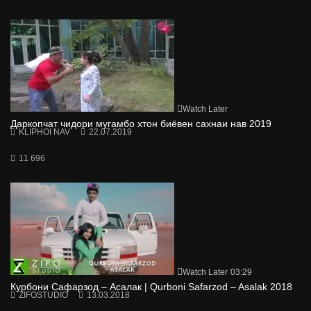
Watch Later
Даркопчат чидори мугамбо хтон биёвен сахнаи нав 2019
KLIPHOI NAV
22.07.2019
11 696
Watch Later
03:29
Курбони Сафарзод – Асалак | Qurboni Safarzod – Asalak 2018
ZIFOSTUDIO
13.03.2018