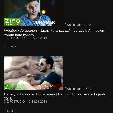
Watch Later
04:45
Чурабеки Ахмадчон – Ёрам хато кардай | Jurabeki Ahmadjon –
Yoram hato karday
ZIFOSTUDIO
20.02.2016
85 224
Watch Later
05:18
Фарходи Кухкан – Зор бигарди | Farhodi Kuhkan – Zor bigardi
2018
ZIFOSTUDIO
18.08.2018
42 388