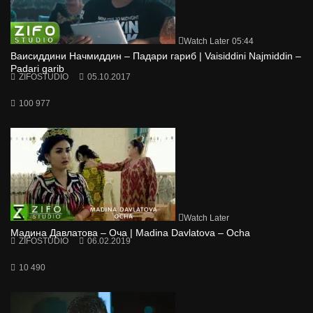
Watch Later
05:44
Ваисиддини Начмиддин – Падари гариб | Vaisiddini Najmiddin –
Padari garib
ZIFOSTUDIO
05.10.2017
100 977
Watch Later
Мадина Давлатова – Оча | Madina Davlatova – Ocha
ZIFOSTUDIO
06.02.2019
10 490