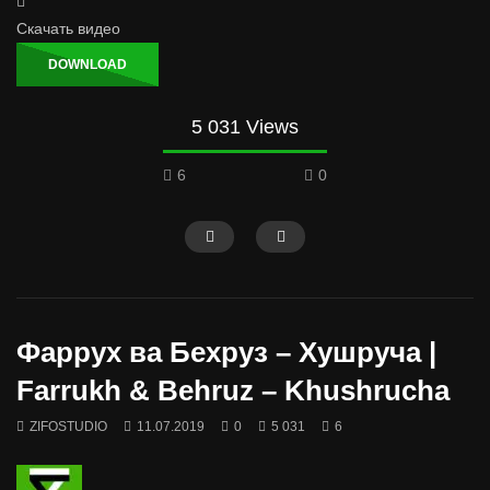
Скачать видео
DOWNLOAD
5 031 Views
6
0
Фаррух ва Бехруз – Хушруча |
Farrukh & Behruz – Khushrucha
ZIFOSTUDIO
11.07.2019
0
5 031
6