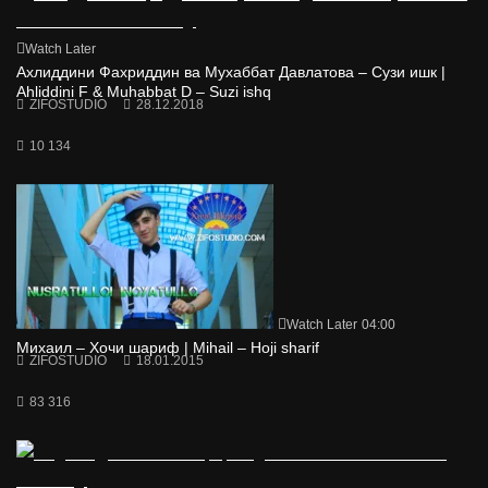
Watch Later
Ахлиддини Фахриддин ва Мухаббат Давлатова – Сузи ишк |
Ahliddini F & Muhabbat D – Suzi ishq
ZIFOSTUDIO
28.12.2018
10 134
Watch Later
04:00
Михаил – Хочи шариф | Mihail – Hoji sharif
ZIFOSTUDIO
18.01.2015
83 316