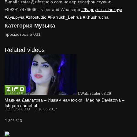
E-mail : zafar@zifostudio.com номер телефон студии:
+992917476666 – viber and Whatsapp
#Фаррух_ва_Бехруз
#Хушруча
#zifostudio
#Farrukh_Behruz
#Khushrucha
Категория
Музыка
просмотров
5 031
Related videos
Watch Later
03:29
Мадина Давлатова – Ишкам намехохи | Madina Davlatova –
Ishqam namehohi
ZIFOSTUDIO
10.06.2017
396 313