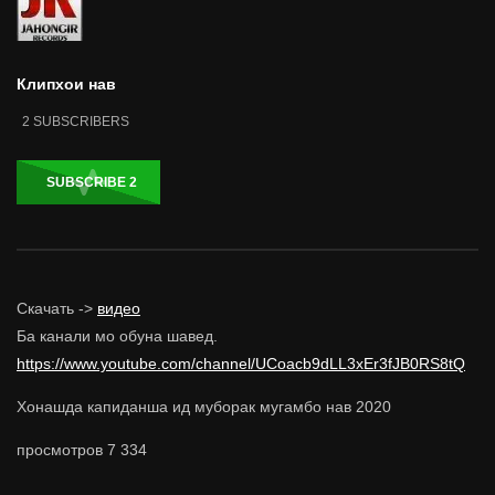
Клипхои нав
2
SUBSCRIBERS
SUBSCRIBE
2
Скачать ->
видео
Ба канали мо обуна шавед.
https://www.youtube.com/channel/UCoacb9dLL3xEr3fJB0RS8tQ
Хонашда капиданша ид муборак мугамбо нав 2020
просмотров
7 334