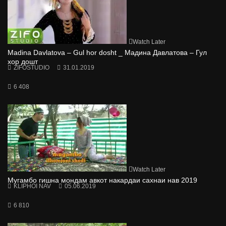
Watch Later
Madina Davlatova – Gul hor dosht _ Мадина Давлатова – Гул
хор дошт
ZIFOSTUDIO
31.01.2019
6 408
Watch Later
Мугамбо гишна мондам авкот накардаи сахнаи нав 2019
KLIPHOI NAV
05.06.2019
6 810