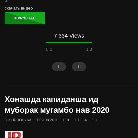
скачать видео
DOWNLOAD
7 334 Views
1
0
Хонашда капиданша ид
муборак мугамбо нав 2020
KLIPHOI NAV
09.08.2020
0
7 334
1