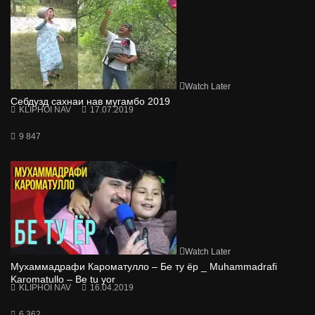
Watch Later
Себдузд сахнаи нав мугамбо 2019
KLIPHOI NAV
17.07.2019
9 847
Watch Later
Мухаммадрафи Кароматулло – Бе ту ёр _ Muhammadrafi
Karomatullo – Be tu yor
KLIPHOI NAV
16.04.2019
6 362