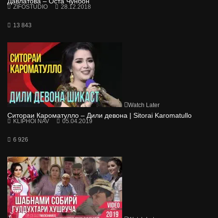
Давлатова – Оста Чунбон
ZIFOSTUDIO
28.12.2018
13 843
Watch Later
Ситораи Кароматулло – Дили девона | Sitorai Karomatullo
KLIPHOI NAV
05.04.2019
6 926