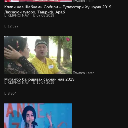
Watch Later
Клипи нав Шабнами Собири – Гулдухтари Хушруча 2019
Лахзахои гуворо, Ташриф, Араб
KLIPHOI NAV
07.08.2019
12 327
Watch Later
Мугамбо бачошавак сахнаи нав 2019
KLIPHOI NAV
15.07.2019
8 304