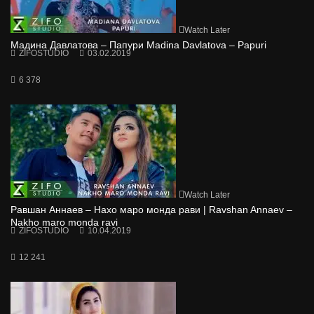
Watch Later
Мадина Давлатова – Папури Madina Davlatova – Papuri
ZIFOSTUDIO
03.02.2019
6 378
Watch Later
Равшан Аннаев – Нахо маро монда рави | Ravshan Annaev –
Nakho maro monda ravi
ZIFOSTUDIO
10.04.2019
12 241