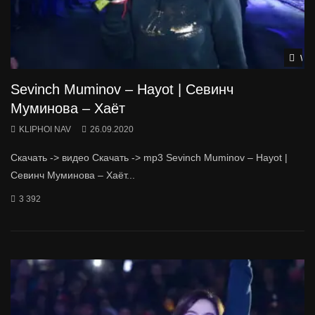
Wat
Sevinch Muminov – Hayot | Севинч
Муминова – Хаёт
KLIPHOI NAV
26.09.2020
Скачать -> видео Скачать -> mp3 Sevinch Muminov – Hayot |
Севинч Муминова – Хаёт...
3 392