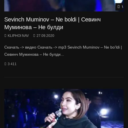
Wat
Sevinch Muminov – Ne boldi | Севинч
Муминова – Не булди
KLIPHOI NAV
27.09.2020
Скачать -> видео Скачать -> mp3 Sevinch Muminov – Ne bo’ldi |
Севинч Муминова – Не булди...
3 411