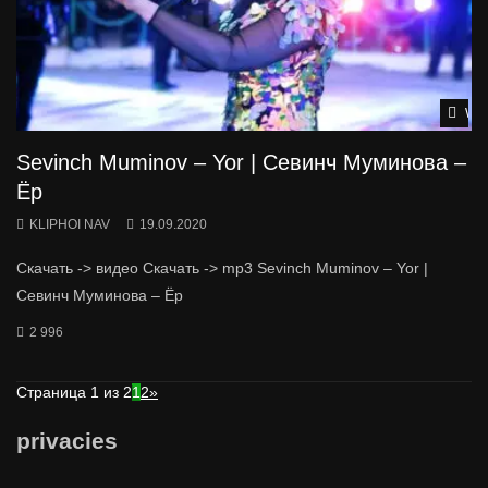
Wat
Sevinch Muminov – Yor | Севинч Муминова –
Ёр
KLIPHOI NAV
19.09.2020
Скачать -> видео Скачать -> mp3 Sevinch Muminov – Yor |
Севинч Муминова – Ёр
2 996
Страница 1 из 2
1
2
»
privacies