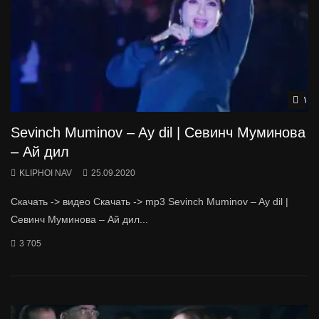
Wat
Sevinch Muminov – Ay dil | Севинч Муминова
– Ай дил
KLIPHOI NAV
25.09.2020
Скачать -> видео Скачать -> mp3 Sevinch Muminov – Ay dil |
Севинч Муминова – Ай дил...
3 705