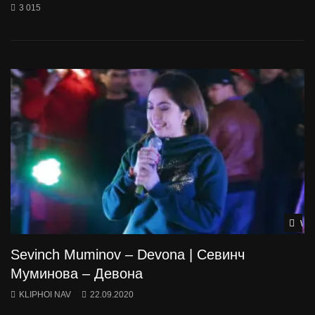
3 015
Wat
Sevinch Muminov – Devona | Севинч
Муминова – Девона
KLIPHOI NAV
22.09.2020