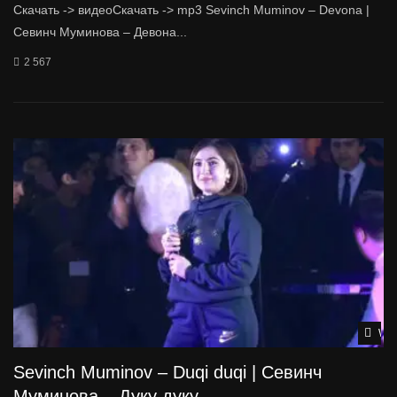
Скачать -> видеоСкачать -> mp3 Sevinch Muminov – Devona |
Севинч Муминова – Девона...
2 567
Wat
Sevinch Muminov – Duqi duqi | Севинч
Муминова – Дуку дуку