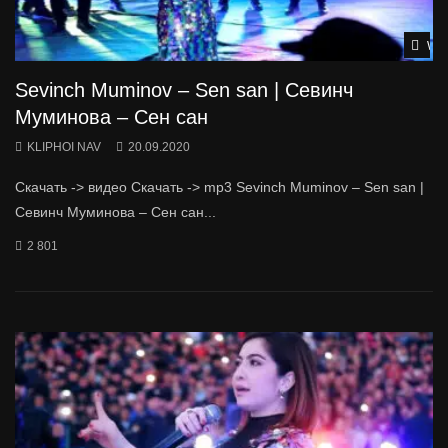
Wat
Sevinch Muminov – Sen san | Севинч
Муминова – Сен сан
KLIPHOI NAV
20.09.2020
Скачать -> видео Скачать -> mp3 Sevinch Muminov – Sen san |
Севинч Муминова – Сен сан...
2 801