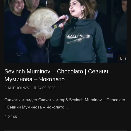
Wat
Sevinch Muminov – Chocolato | Севинч
Муминова – Чоколато
KLIPHOI NAV
24.09.2020
Скачать -> видео Скачать -> mp3 Sevinch Muminov – Chocolato
| Севинч Муминова – Чоколато...
2 146