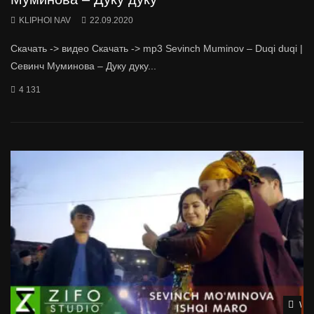
KLIPHOI NAV
22.09.2020
Скачать -> видео Скачать -> mp3 Sevinch Muminov – Duqi duqi |
Севинч Муминова – Дуку дуку...
4 131
Wat