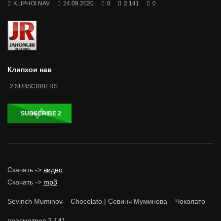
KLIPHOI NAV
24.09.2020
0
2 141
0
Клипхои нав
2
SUBSCRIBERS
SUBSCRIBE
2
Скачать ->
видео
Скачать ->
mp3
Sevinch Muminov – Chocolato | Севинч Муминова – Чоколато
просмотров
2 141