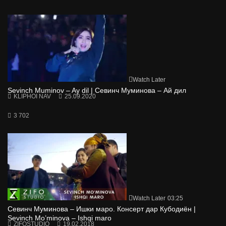
Watch Later
Sevinch Muminov – Ay dil | Севинч Муминова – Ай дил
KLIPHOI NAV
25.09.2020
3 702
Watch Later
03:25
Севинч Муминова – Ишки маро. Консерт дар Кубодиён |
Sevinch Mo’minova – Ishqi maro
ZIFOSTUDIO
19.02.2018