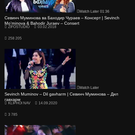
Watch Later
01:36
Севинч Муминова ва Баходир Чураев – Консерт | Sevinch
Mo’minova & Bahodir Juraev – Сonsert
ZIFOSTUDIO
03.02.2018
258 205
Watch Later
Sevinch Muminov – Dil gavharm | Севинч Муминова – Дил
гавхарм
KLIPHOI NAV
14.09.2020
3 785