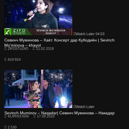
Watch Later
04:03
Севинч Муминова – Хаёт. Консерт дар Кубодиён | Sevinch
Mo’minova – khayot
ZIFOSTUDIO
21.02.2018
819 924
Watch Later
Sevinch Muminov – Naqadar| Севинч Муминова – Накадар
KLIPHOI NAV
17.09.2020
2 530