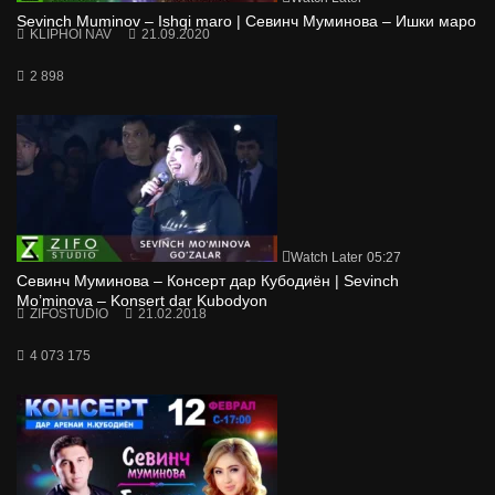
Sevinch Muminov – Ishqi maro | Севинч Муминова – Ишки маро
KLIPHOI NAV
21.09.2020
2 898
Watch Later
05:27
Севинч Муминова – Консерт дар Кубодиён | Sevinch
Mo’minova – Konsert dar Kubodyon
ZIFOSTUDIO
21.02.2018
4 073 175