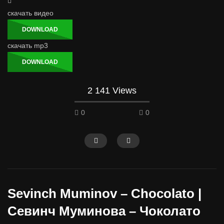
скачать видео
DOWNLOAD
скачать mp3
DOWNLOAD
2 141 Views
0
0
Sevinch Muminov – Chocolato |
Севинч Муминова – Чоколато