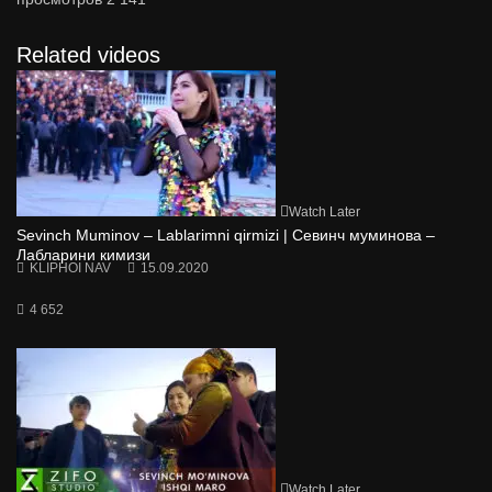
Related videos
Watch Later
Sevinch Muminov – Lablarimni qirmizi | Севинч муминова –
Лабларини кимизи
KLIPHOI NAV
15.09.2020
4 652
Watch Later