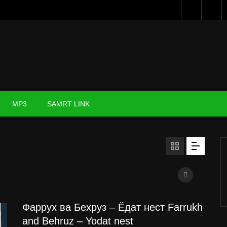
MP3
SAMRT LINK
Фаррух ва Бехруз – Ёдат нест Farrukh
and Behruz – Yodat nest