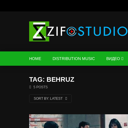
HOME
DISTRIBUTION MUSIC
ВИДЕО
TAG: BEHRUZ
5 POSTS
SORT BY:
LATEST