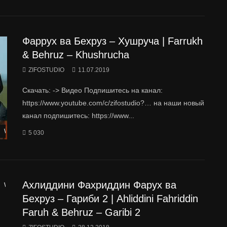
Фаррух ва Бехруз – Хушруча | Farrukh
& Behruz – Khushrucha
ZIFOSTUDIO
11.07.2019
Скачать: -> Видео Подпишитесь на канал:
https://www.youtube.com/c/zifostudio?… на наши новый
канал подпишитесь: https://www...
Watch Later
5 030
Ахлиддини Фахриддин Фарух ва
Watch Later
Бехруз – Гариби 2 | Ahliddini Fahriddin
Faruh & Behruz – Garibi 2