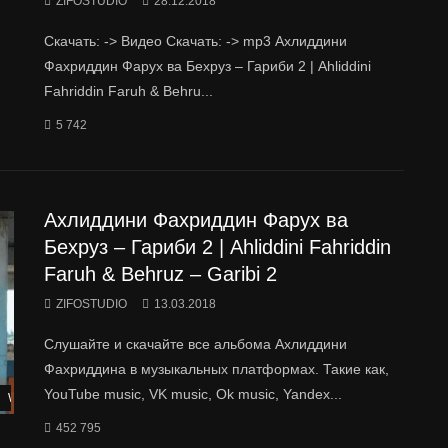
ZIFOSTUDIO
28.12.2018
Скачать: -> Видео Скачать: -> mp3 Ахлиддини
Фахриддин Фарух ва Бехруз – Гариби 2 | Ahliddini
Fahriddin Faruh & Behru...
5 742
Ахлиддини Фахриддин Фарух ва
Бехруз – Гариби 2 | Ahliddini Fahriddin
Faruh & Behruz – Garibi 2
ZIFOSTUDIO
13.03.2018
Слушайте и скачайте все альбома Ахлиддини
Фахриддина в музыкальных платформах. Такие как,
YouTube music, VK music, Ok music, Yandex...
Watch Later
452 795