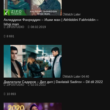
Watch Later
Ахлиддини Фахриддин – Ишки ман | Akhliddini Fakhriddin –
Ishqi man
ZIFOSTUDIO
08.02.2019
8 691
Watch Later
04:40
Давлатали Садиров – Дил дил | Davlatali Sadirov – Dil dil 2022
ZIFOSTUDIO
02.03.2022
10 893