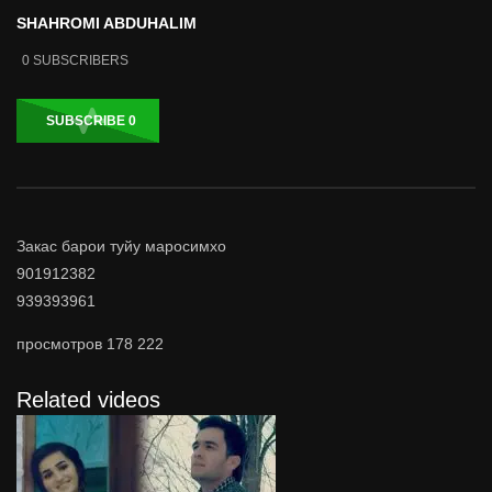
SHAHROMI ABDUHALIM
0
SUBSCRIBERS
SUBSCRIBE
0
Закас барои туйу маросимхо
901912382
939393961
просмотров
178 222
Related videos