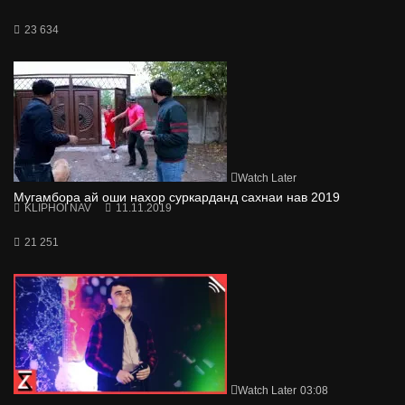
23 634
Watch Later
Мугамбора ай оши нахор суркарданд сахнаи нав 2019
KLIPHOI NAV
11.11.2019
21 251
Watch Later
03:08