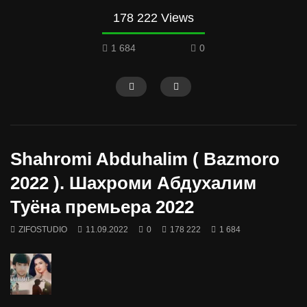
178 222 Views
1 684
0
Shahromi Abduhalim ( Bazmoro
2022 ). Шахроми Абдухалим
Туёна премьера 2022
ZIFOSTUDIO
11.09.2022
0
178 222
1 684