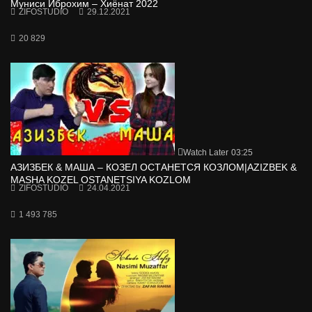
Муниси Иброхим – Хиёнат 2022
ZIFOSTUDIO
29.12.2021
20 829
Watch Later
03:25
АЗИЗБЕК & МАША – КОЗЕЛ ОСТАНЕТСЯ КОЗЛОМ|AZIZBEK &
MASHA KOZEL OSTANETSIYA KOZLOM
ZIFOSTUDIO
24.04.2021
1 493 785