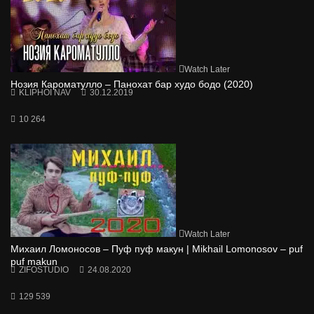
Watch Later
Нозия Кароматулло – Панохат бар худо бодо (2020)
KLIPHOI NAV
30.12.2019
10 264
Watch Later
Михаил Ломоносов – Пуф пуф макун | Mikhail Lomonosov – puf
puf makun
ZIFOSTUDIO
24.08.2020
129 539