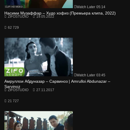
Watch Later
05:14
Насими Музаффар – Худо хофиз (Премьера клипа, 2022)
ZIFOSTUDIO
19.05.2022
62 729
Watch Later
03:45
Амруллои Абдуназар – Сарвиноз | Amrulloi Abdunazar –
Sarvinoz
ZIFOSTUDIO
27.11.2017
21 727