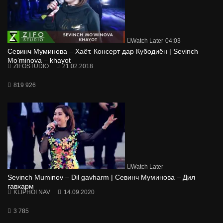
Watch Later
04:03
Севинч Муминова – Хаёт. Консерт дар Кубодиён | Sevinch
Mo’minova – khayot
ZIFOSTUDIO
21.02.2018
819 926
Watch Later
Sevinch Muminov – Dil gavharm | Севинч Муминова – Дил
гавхарм
KLIPHOI NAV
14.09.2020
3 785