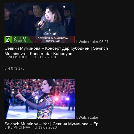
Watch Later
05:27
Севинч Муминова – Консерт дар Кубодиён | Sevinch
Mo’minova – Konsert dar Kubodyon
ZIFOSTUDIO
21.02.2018
4 073 175
Watch Later
Sevinch Muminov – Yor | Севинч Муминова – Ёр
KLIPHOI NAV
19.09.2020