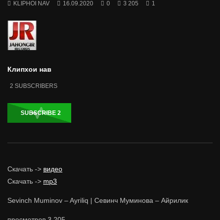
KLIPHOI NAV
16.09.2020
0
3 205
1
Клипхои нав
2
SUBSCRIBERS
SUBSCRIBE
2
Скачать ->
видео
Скачать ->
mp3
Sevinch Muminov – Ayriliq | Севинч Муминова – Айрилик
просмотров
3 205