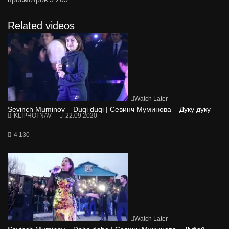
Related videos
Watch Later
Sevinch Muminov – Duqi duqi | Севинч Муминова – Дуку дуку
KLIPHOI NAV
22.09.2020
4 130
Watch Later