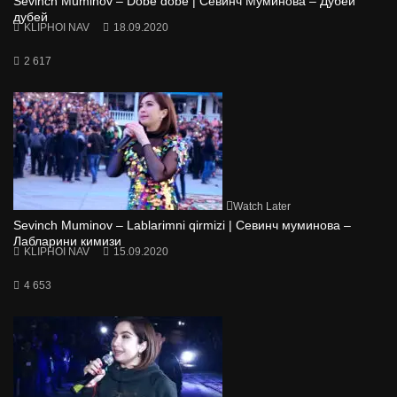
Sevinch Muminov – Dobe dobe | Севинч Муминова – Дубей
дубей
KLIPHOI NAV
18.09.2020
2 617
Watch Later
Sevinch Muminov – Lablarimni qirmizi | Севинч муминова –
Лабларини кимизи
KLIPHOI NAV
15.09.2020
4 653