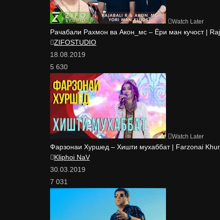
Watch Later
Рачабали Рахмон ва Акон_мс – Ёри ман кучост | Ra
ZIFOSTUDIO
18.08.2019
5 630
Watch Later
Фарзонаи Хуршед – Хишти мухаббат | Farzonai Khur
Kliphoi NaV
30.03.2019
7 031