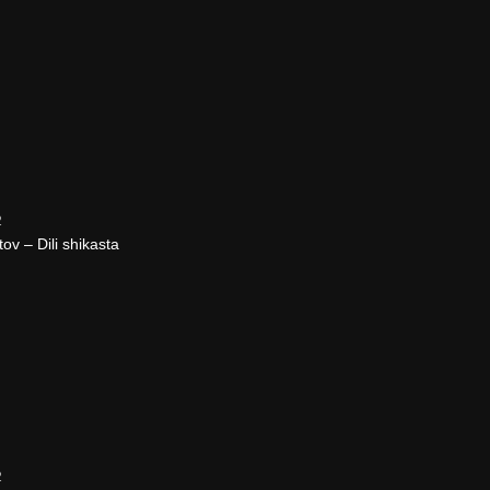
2
v – Dili shikasta
2