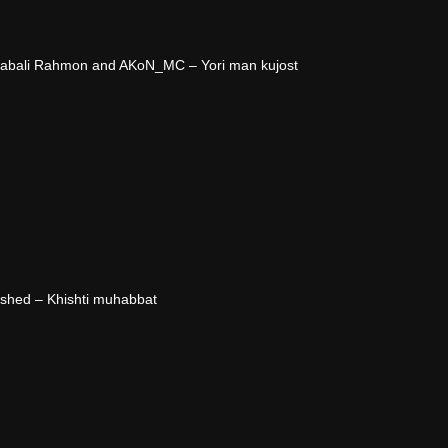
jabali Rahmon and AKoN_MC – Yori man kujost
shed – Khishti muhabbat