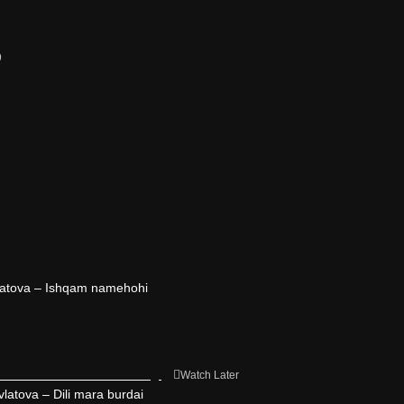
9
atova – Ishqam namehohi
Watch Later
tova – Dili mara burdai