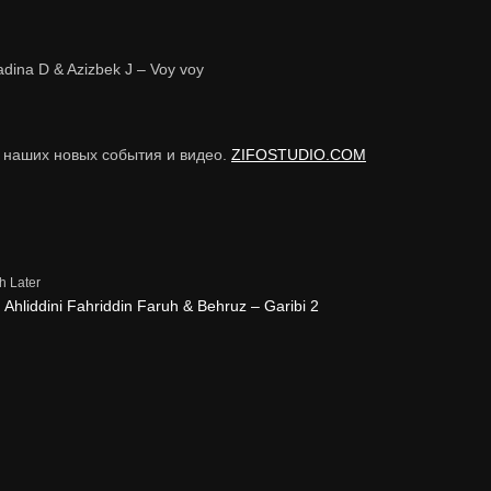
ina D & Azizbek J – Voy voy
е наших новых события и видео.
ZIFOSTUDIO.COM
h Later
liddini Fahriddin Faruh & Behruz – Garibi 2