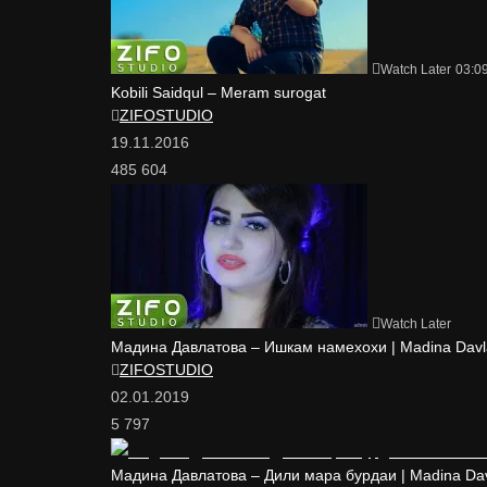
Watch Later
03:0
Kobili Saidqul – Meram surogat
ZIFOSTUDIO
19.11.2016
485 604
Watch Later
Мадина Давлатова – Ишкам намехохи | Madina Davl
ZIFOSTUDIO
02.01.2019
5 797
Мадина Давлатова – Дили мара бурдаи | Madina Davla