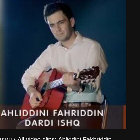
/ All video clips: Ahliddini Fakhriddin