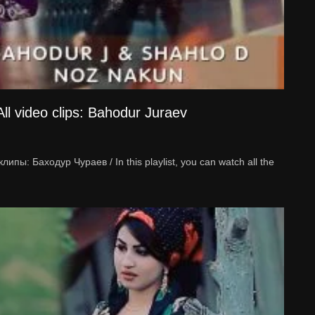
l video clips: Bahodur Juraev
ы: Баходур Чураев / In this playlist, you can watch all the