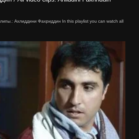
пы.: Ахлиддини Фахриддин In this playlist you can watch all