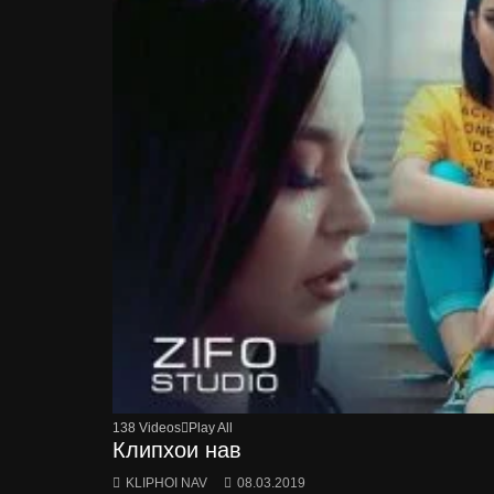
138 Videos
Play All
Клипхои нав
KLIPHOI NAV
08.03.2019