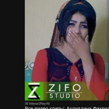
36 Videos
Play All
Все видео клипы: Ахлиддини Фахриддин 