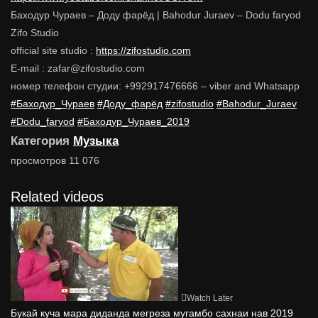
Баходур Чураев – Доду фарёд | Bahodur Juraev – Dodu faryod
Zifo Studio
official site studio :
https://zifostudio.com
E-mail : zafar@zifostudio.com
номер телефон студии: +992917476666 – viber and Whatsapp
#Баходур_Чураев
#Доду_фарёд
#zifostudio
#Bahodur_Juraev
#Dodu_faryod
#Баходур_Чураев_2019
Категория
Музыка
просмотров
11 076
Related videos
Watch Later
Букай куча мара диданда мегреза мугамбо сахнаи нав 2019