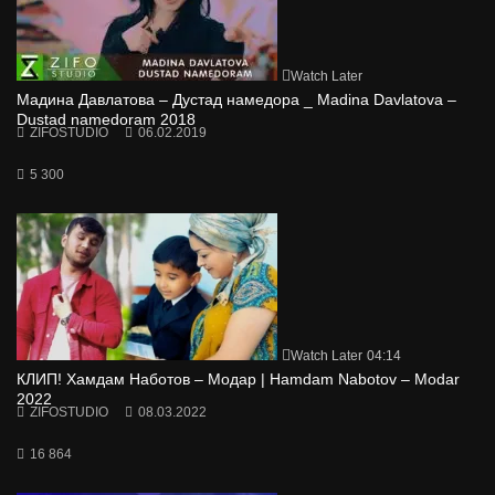
Watch Later
Мадина Давлатова – Дустад намедора _ Madina Davlatova –
Dustad namedoram 2018
ZIFOSTUDIO
06.02.2019
5 300
Watch Later
04:14
КЛИП! Хамдам Наботов – Модар | Hamdam Nabotov – Modar
2022
ZIFOSTUDIO
08.03.2022
16 864