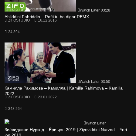
Watch Later
03:28
Ahliddini Fahriddin – Rafti tu bo digar REMX
ZIFOSTUDIO
16.12.2016
24 394
Watch Later
03:50
Камилла Рахимова – Камилла | Kamilla Rahimova – Kamilla
2022
ZIFOSTUDIO
23.01.2022
348 264
Watch Later
Зиёвиддини Нурзод – Ёри ҷон 2019 | Ziyoviddini Nurzod – Yori
jon 2019