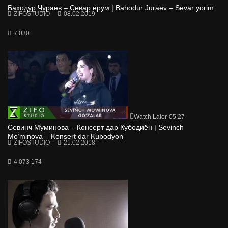
Баходур Чураев – Севар ёрум | Bahodur Juraev – Sevar yorim
ZIFOSTUDIO
08.02.2019
7 030
Watch Later
05:27
Севинч Муминова – Консерт дар Кубодиён | Sevinch
Mo’minova – Konsert dar Kubodyon
ZIFOSTUDIO
21.02.2018
4 073 174