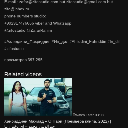
E-mail : zafar@zifostudio.com but zifostudio@gmail.com but
zifo@inbox.ru
phone numbers studio:
+992917476666 viber and Whatsapp
@zifostudio @ZafarRahim
#Ахлиддини_Фахриддин #Ин_дил #Ahliddini_Fahriddin #In_dil
#zifostudio
просмотров
397 295
Related videos
Watch Later
03:08
Хайриддини Махмад – О Пари (Премьера клипа, 2022) |
حیرالدینی محمد – ای دختر زیبا