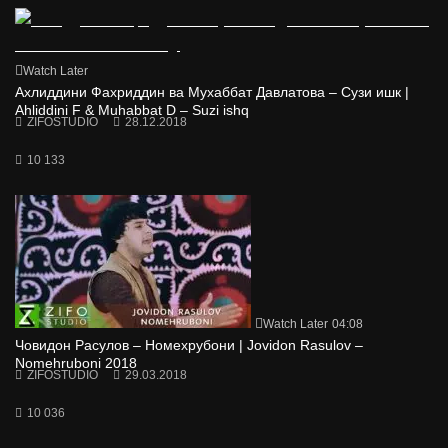
Watch Later
Ахлиддини Фахриддин ва Мухаббат Давлатова – Сузи ишк |
Ahliddini F & Muhabbat D – Suzi ishq
ZIFOSTUDIO
28.12.2018
10 133
Watch Later
04:08
Човидон Расулов – Номехрубони | Jovidon Rasulov –
Nomehruboni 2018
ZIFOSTUDIO
29.03.2018
10 036