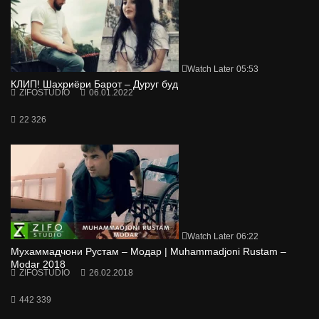
Watch Later
05:53
КЛИП! Шахриёри Барот – Дуруг буд
ZIFOSTUDIO
06.01.2022
22 326
Watch Later
06:22
Мухаммадчони Рустам – Модар | Muhammadjoni Rustam –
Modar 2018
ZIFOSTUDIO
26.02.2018
442 339