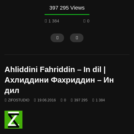
397 295 Views
1 384
0
Ahliddini Fahriddin – In dil |
Ахлиддини Фахриддин – Ин
дил
ZIFOSTUDIO
19.06.2016
0
397 295
1 384