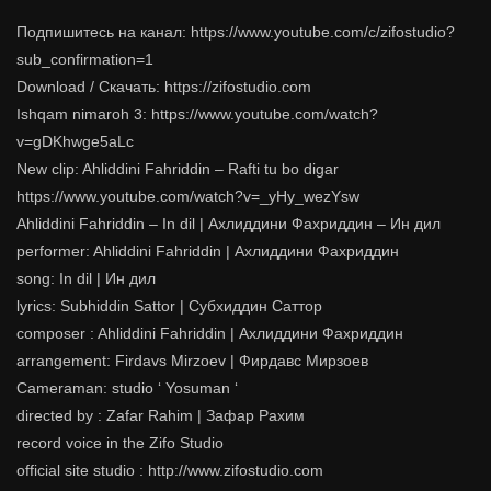
Подпишитесь на канал: https://www.youtube.com/c/zifostudio?
sub_confirmation=1
Download / Скачать: https://zifostudio.com
Ishqam nimaroh 3: https://www.youtube.com/watch?
v=gDKhwge5aLc
New clip: Ahliddini Fahriddin – Rafti tu bo digar
https://www.youtube.com/watch?v=_yHy_wezYsw
Ahliddini Fahriddin – In dil | Ахлиддини Фахриддин – Ин дил
performer: Ahliddini Fahriddin | Ахлиддини Фахриддин
song: In dil | Ин дил
lyrics: Subhiddin Sattor | Субхиддин Саттор
composer : Ahliddini Fahriddin | Ахлиддини Фахриддин
arrangement: Firdavs Mirzoev | Фирдавс Мирзоев
Cameraman: studio ‘ Yosuman ‘
directed by : Zafar Rahim | Зафар Рахим
record voice in the Zifo Studio
official site studio : http://www.zifostudio.com