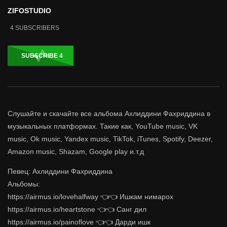
ZIFOSTUDIO
4
SUBSCRIBERS
SUBSCRIBE
4
Слушайте и скачайте все альбома Ахлиддини Фахриддина в
музыкальных платформах. Такие как, YouTube music, VK
music, Ok music, Yandex music, TikTok, iTunes, Spotify, Deezer,
Amazon music, Shazam, Google play и.т.д
Певец: Ахлиддини Фахриддина
Альбомы:
https://airmus.io/lovehalfway 👈👈 Ишкам нимарох
https://airmus.io/heartstone 👈👈 Санг дил
https://airmus.io/painoflove 👈👈 Дарди ишк