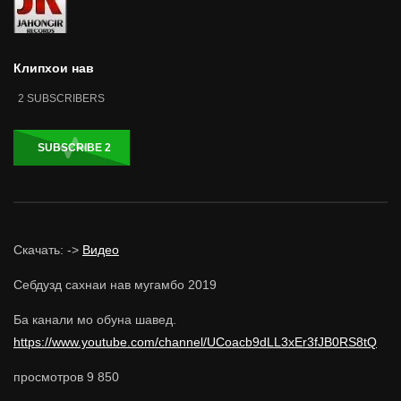
Клипхои нав
2
SUBSCRIBERS
SUBSCRIBE
2
Скачать: ->
Видео
Себдузд сахнаи нав мугамбо 2019
Ба канали мо обуна шавед.
https://www.youtube.com/channel/UCoacb9dLL3xEr3fJB0RS8tQ
просмотров
9 850