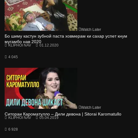
Watch Later
Бо шиму кастун зубной паста ховмерам ки сахар успет кнум
мугамбо нав 2020
KLIPHOI NAV
01.12.2020
4 045
Watch Later
Ситораи Кароматулло – Дили девона | Sitorai Karomatullo
KLIPHOI NAV
05.04.2019
6 928