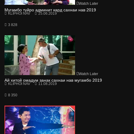
Watch Later
Мугамбо туйро админит кард сахнаи нав 2019
KLIPHOI NAV
25.06.2019
3 828
Watch Later
Ай хитой омадум занак сахнаи нав мугамбо 2019
KLIPHOI NAV
11.08.2019
8 350