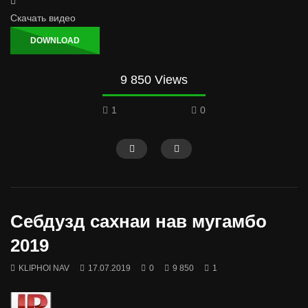
Скачать видео
DOWNLOAD
9 850 Views
1
0
Себдузд сахнаи нав мугамбо
2019
KLIPHOI NAV
17.07.2019
0
9 850
1