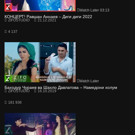
Watch Later
03:13
КОНЦЕРТ! Равшан Аннаев – Диги диги 2022
ZIFOSTUDIO
21.12.2021
4 137
Watch Later
Баходур Чураев ва Шахло Давлатова – Намедони холум
ZIFOSTUDIO
16.10.2019
181 936