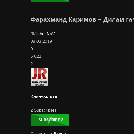
Фарахманд Каримов – Дилам ғам
Kliphoi NaV
08.03.2019
0
6 622
2
Клипхои нав
2
Subscribers
SUBSCRIBE
2
Скачать: ->
Видео