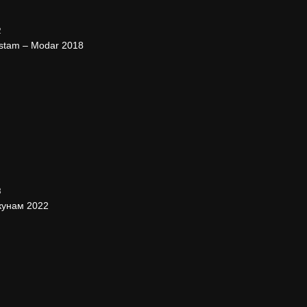
2
stam – Modar 2018
3
кунам 2022