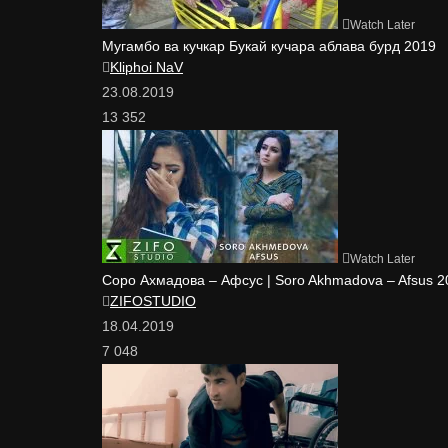
Watch Later
Мугамбо ва кучкар Букай кучара аблава бурд 2019
Kliphoi NaV
23.08.2019
13 352
Watch Later
Соро Ахмадова – Афсус | Soro Akhmadova – Afsus 2
ZIFOSTUDIO
18.04.2019
7 048