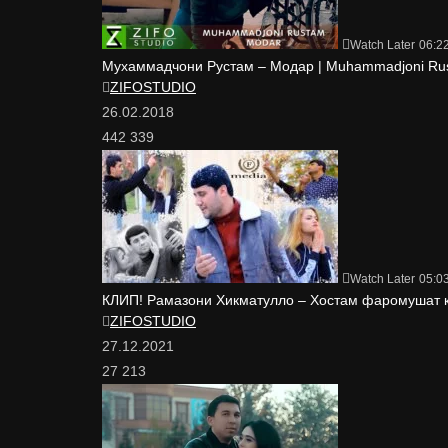
Watch Later
06:2
Мухаммадчони Рустам – Модар | Muhammadjoni Ru
ZIFOSTUDIO
26.02.2018
442 339
Watch Later
05:0
КЛИП! Рамазони Хикматулло – Хостам фаромушат 
ZIFOSTUDIO
27.12.2021
27 213