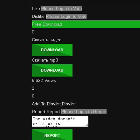
Like
Please Login to Vote
Dislike
Please Login to Vote
Free Download
Скачать видео
DOWNLOAD
Скачать mp3
DOWNLOAD
6 622 Views
2
0
Add To Playlist
Playlist
Report
Report
Please Login to Report
REPORT