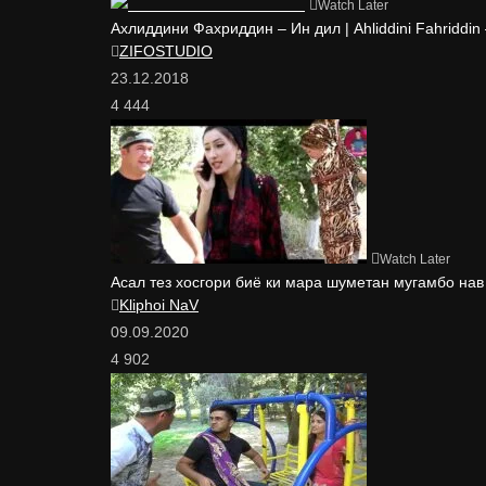
Watch Later
Ахлиддини Фахриддин – Ин дил | Ahliddini Fahriddin –
ZIFOSTUDIO
23.12.2018
4 444
Watch Later
Асал тез хосгори биё ки мара шуметан мугамбо нав
Kliphoi NaV
09.09.2020
4 902