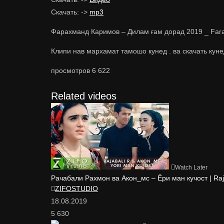
Скачать: ->
mp3
Фарахманд Каримов – Дилам ғам дорад 2019 _ Far
Клипи нав мархамат тамошо кунед . ва скачать куне
просмотров
6 622
Related videos
Watch Later
Рачабали Рахмон ва Акон_мс – Ёри ман кучост | Ra
ZIFOSTUDIO
18.08.2019
5 630