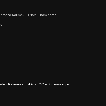
ahmand Karimov – Dilam Gham dorad
д.
jabali Rahmon and AKoN_MC – Yori man kujost