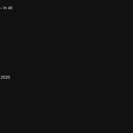
 In dil
 2020