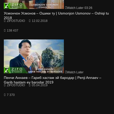
Watch Later
03:26
Усмончон Усмонов – Ошики ту | Usmonjon Usmonov – Oshiqi tu
2018
ZIFOSTUDIO
12.02.2018
138 437
Watch Later
Пенчи Аннаев – Гариб хастам эй бародар | Penji Annaev –
Garib hastam ey barodar 2019
ZIFOSTUDIO
05.04.2019
7 370