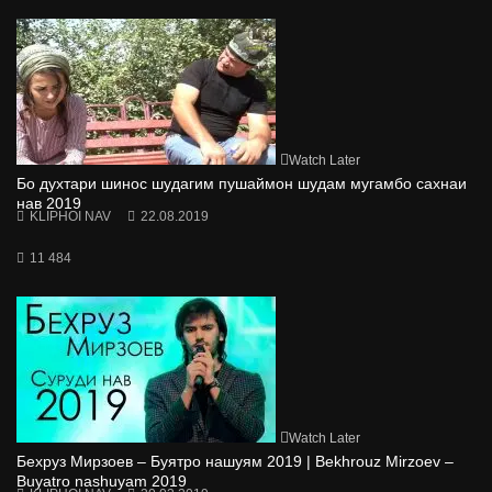
Watch Later
Бо духтари шинос шудагим пушаймон шудам мугамбо сахнаи
нав 2019
KLIPHOI NAV
22.08.2019
11 484
Watch Later
Бехруз Мирзоев – Буятро нашуям 2019 | Bekhrouz Mirzoev –
Buyatro nashuyam 2019