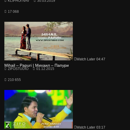
KLIPHOI NAV
30.03.2019
17 068
Watch Later
04:47
Mihail – Papuri | Михаил – Папури
ZIFOSTUDIO
01.12.2015
210 655
Watch Later
03:17