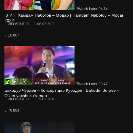
Watch Later
04:14
КЛИП! Хамдам Наботов – Модар | Hamdam Nabotov – Modar
2022
ZIFOSTUDIO
08.03.2022
16 867
Watch Later
03:47
Баходур Чураев – Консерт дар Кубодён | Bahodur Juraev –
O’zim yaxshi ko’raman
ZIFOSTUDIO
19.02.2018
76 804