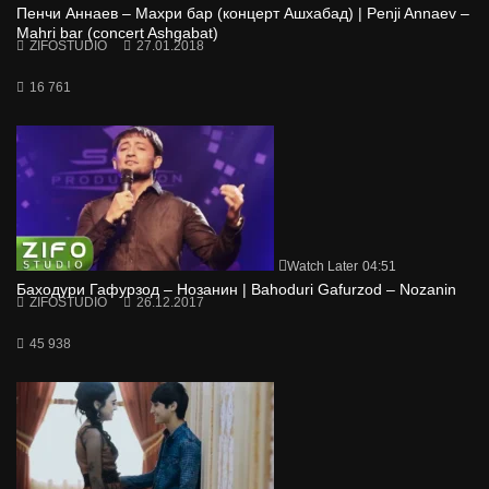
Пенчи Аннаев – Махри бар (концерт Ашхабад) | Penji Annaev –
Mahri bar (concert Ashgabat)
ZIFOSTUDIO
27.01.2018
16 761
Watch Later
04:51
Баходури Гафурзод – Нозанин | Bahoduri Gafurzod – Nozanin
ZIFOSTUDIO
26.12.2017
45 938