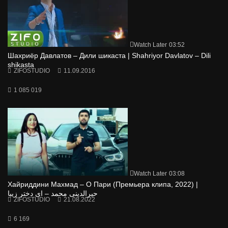
Watch Later
03:52
Шахриёр Давлатов – Дили шикаста | Shahriyor Davlatov – Dili
shikasta
ZIFOSTUDIO
11.09.2016
1 085 019
Watch Later
03:08
Хайриддини Махмад – О Пари (Премьера клипа, 2022) |
حیرالدینی محمد – ای دختر زیبا
ZIFOSTUDIO
21.08.2022
6 169