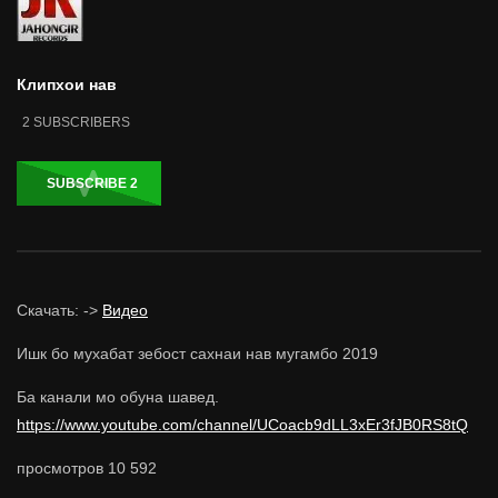
Клипхои нав
2
SUBSCRIBERS
SUBSCRIBE
2
Скачать: ->
Видео
Ишк бо мухабат зебост сахнаи нав мугамбо 2019
Ба канали мо обуна шавед.
https://www.youtube.com/channel/UCoacb9dLL3xEr3fJB0RS8tQ
просмотров
10 592