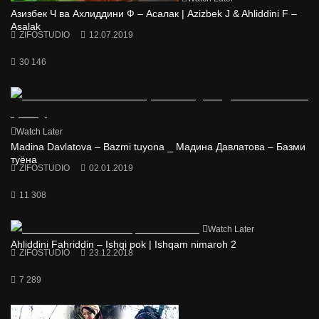
Азизбек Ч ва Ахлиддини Ф – Асалак | Azizbek J & Ahliddini F –
Asalak
ZIFOSTUDIO
12.07.2019
30 146
Watch Later
Madina Davlatova – Bazmi tuyona _ Мадина Давлатова – Базми
туёна
ZIFOSTUDIO
02.01.2019
11 308
Watch Later
Ahliddini Fahriddin – Ishqi pok | Ishqam nimaroh 2
ZIFOSTUDIO
23.12.2018
7 289