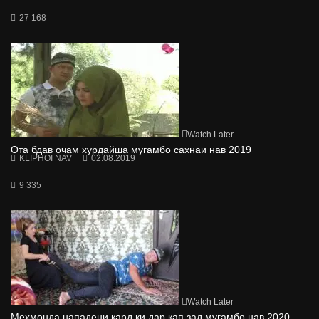
27 168
Watch Later
Ота бдав очам хурдайша мугамбо сахнаи нав 2019
KLIPHOI NAV
02.08.2019
9 335
Watch Later
Мехмонда нападени кард ки дар кап зад мугамбо нав 2020