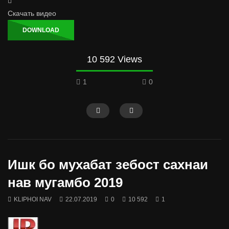
Скачать видео
DOWNLOAD
10 592 Views
1
0
Ишк бо мухабат зебост сахнаи
нав мугамбо 2019
KLIPHOI NAV
22.07.2019
0
10 592
1