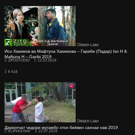
Watch Later
Исо Хакимов ва Мафтуна Хакимова – Гариби (Падар) Iso H &
Maftuna H – Garibi 2019
ZIFOSTUDIO
12.03.2019
6 418
Watch Later
Даркопчат чидори мугамбо хтон биёвен сахнаи нав 2019
KLIPHOI NAV
22.07.2019