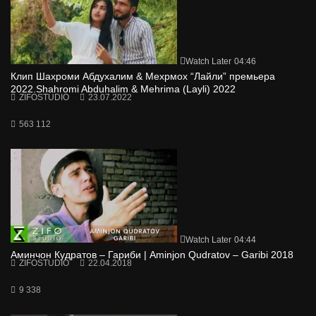
Watch Later
04:46
Клип Шахроми Абдухалим & Мехрмох “Лайли” премьера
2022.Shahromi Abduhalim & Mehrima (Layli) 2022
ZIFOSTUDIO
23.07.2022
563 112
Watch Later
04:44
Аминчон Кудратов – Гариби | Aminjon Qudratov – Garibi 2018
ZIFOSTUDIO
22.04.2018
9 338