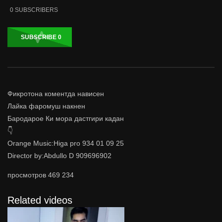
0
SUBSCRIBERS
SUBSCRIBE
0
Фикротона коментда нависен
Лайка фаромуш накнен
Бародарое Ки мора дастгири кадан
👇
Orange Music:Higa pro 934 01 09 25
Director by:Abdullo D 909696902
просмотров
469 234
Related videos