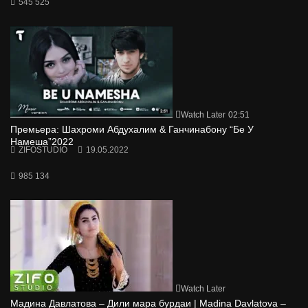
545 525
Watch Later
02:51
Премьера: Шахроми Абдухалим & Ганчинабону “Бе У
Намеша”2022
ZIFOSTUDIO
19.05.2022
985 134
Watch Later
Мадина Давлатова – Дили мара бурдаи | Madina Davlatova –