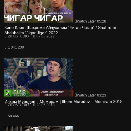
Watch Later
05:28
Кино Клип: Шахроми Абдухалим “Чигар Чигар” / Shahromi
Abduhalim “Jigar Jigar” 2022
ZIFOSTUDIO
07.06.2022
1 041 230
Watch Later
03:23
Илхом Муродов – Мемирам | Ilhom Murodov – Memiram 2018
ZIFOSTUDIO
23.06.2018
50 466