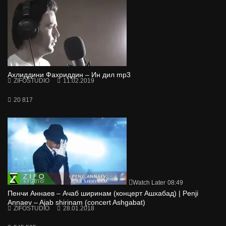
Ахлиддини Фахриддин – Ин дил mp3
ZIFOSTUDIO
11.02.2019
20 817
Watch Later
08:49
Пенчи Аннаев – Ачаб ширинам (концерт Ашхабад) | Penji
Annaev – Ajab shirinam (concert Ashgabat)
ZIFOSTUDIO
28.01.2018