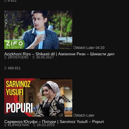
6 831
Watch Later
04:20
Azizkhoni Rizo – Shikasti dil | Азизхони Ризо – Шикасти дил
ZIFOSTUDIO
30.05.2017
468 651
Watch Later
Сарвиноз Юсуфи – Попури | Sarvinoz Yusufi – Popuri
KLIPHOI NAV
26.03.2019