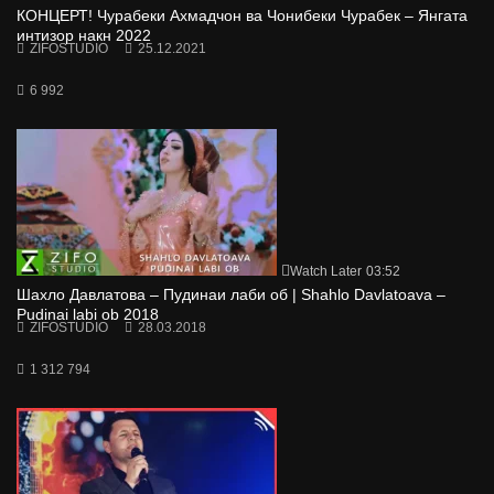
КОНЦЕРТ! Чурабеки Ахмадчон ва Чонибеки Чурабек – Янгата
интизор накн 2022
ZIFOSTUDIO
25.12.2021
6 992
Watch Later
03:52
Шахло Давлатова – Пудинаи лаби об | Shahlo Davlatoava –
Pudinai labi ob 2018
ZIFOSTUDIO
28.03.2018
1 312 794