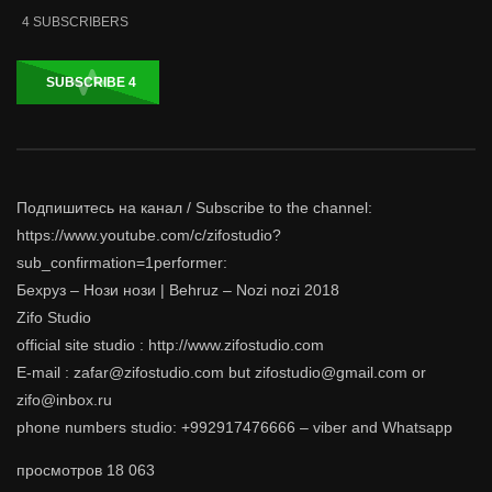
4
SUBSCRIBERS
SUBSCRIBE
4
Подпишитесь на канал / Subscribe to the channel:
https://www.youtube.com/c/zifostudio?
sub_confirmation=1performer:
Бехруз – Нози нози | Behruz – Nozi nozi 2018
Zifo Studio
official site studio : http://www.zifostudio.com
E-mail : zafar@zifostudio.com but zifostudio@gmail.com or
zifo@inbox.ru
phone numbers studio: +992917476666 – viber and Whatsapp
просмотров
18 063