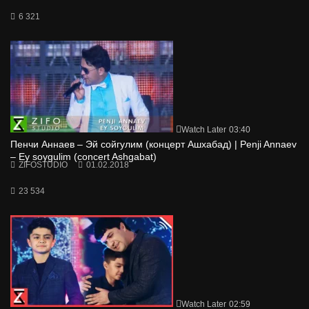
6 321
Watch Later
03:40
Пенчи Аннаев – Эй сойгулим (концерт Ашхабад) | Penji Annaev
– Ey soygulim (concert Ashgabat)
ZIFOSTUDIO
01.02.2018
23 534
Watch Later
02:59