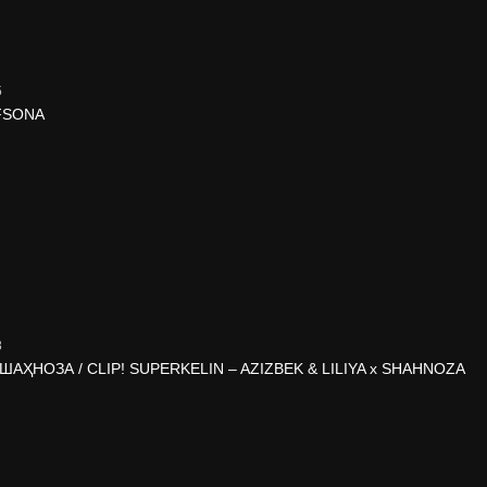
5
AFSONA
8
АҲНОЗА / CLIP! SUPERKELIN – AZIZBEK & LILIYA x SHAHNOZA