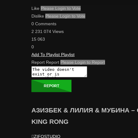
Like
Please Login to Vote
Dislike
Please Login to Vote
0 Comments
2 231 074 Views
15 063
0
Add To Playlist
Playlist
Report
Report
Please Login to Report
REPORT
АЗИЗБЕК & ЛИЛИЯ & МУБИНА – С
KING RONG
ZIFOSTUDIO