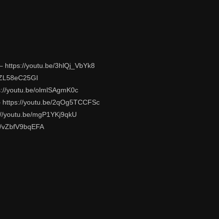
ttps://youtu.be/3hlQj_VbYk8
bZL58eC25GI
//youtu.be/olmlSAgmK0c
https://youtu.be/2qOg5TCCFSc
//youtu.be/mgP1YKj9qkU
e/vZbfV9bqEFA