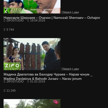
Watch Later
Намозали Шернаев – Очачон | Namozali Shernaev – Ochajon
ZIFOSTUDIO
19.04.2019
5 744
Watch Later
Мадина Давлатова ва Баходир Чураев – Нарав чонум _
Madina Davlatova & Bahodir Juraev – Narav jonum
ZIFOSTUDIO
01.02.2019
11 245