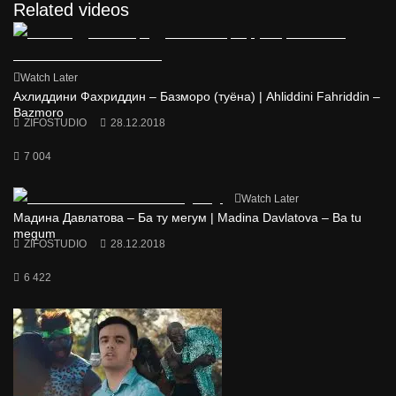
Related videos
Watch Later
Ахлиддини Фахриддин – Базморо (туёна) | Ahliddini Fahriddin –
Bazmoro
ZIFOSTUDIO
28.12.2018
7 004
Watch Later
Мадина Давлатова – Ба ту мегум | Madina Davlatova – Ba tu
megum
ZIFOSTUDIO
28.12.2018
6 422