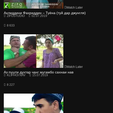
Watch Later
Ахлиддини Фахриддин – Туёна (туй дар джунгля)
ZIFOSTUDIO
02.07.2019
8 633
Watch Later
Аз пушти духтар чанг мугамбо сахнаи нав
KLIPHOI NAV
15.07.2019
8 227