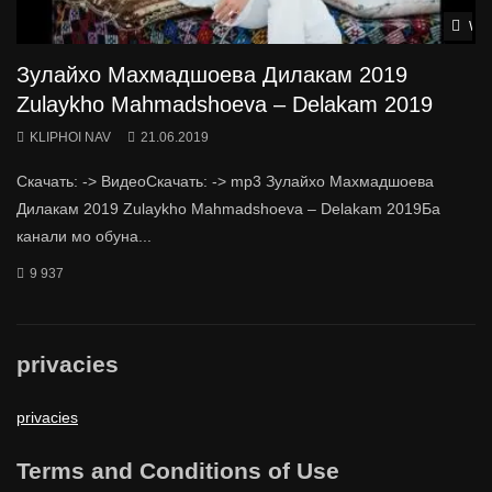
Wat
Зулайхо Махмадшоева Дилакам 2019
Zulaykho Mahmadshoeva – Delakam 2019
KLIPHOI NAV
21.06.2019
Скачать: -> ВидеоСкачать: -> mp3 Зулайхо Махмадшоева
Дилакам 2019 Zulaykho Mahmadshoeva – Delakam 2019Ба
канали мо обуна...
9 937
privacies
privacies
Terms and Conditions of Use