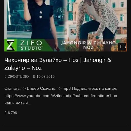
Wat
Чахонгир ва Зулайхо – Ноз | Jahongir &
Zulayho – Noz
ZIFOSTUDIO
10.08.2019
Скачать: -> Видео Скачать: -> mp3 Подпишитесь на канал:
https://www.youtube.com/c/zifostudio?sub_confirmation=1 на
наши новый...
6 796