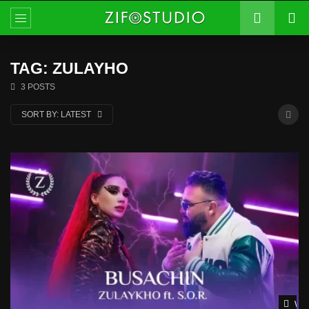
TAG: ZULAYHO
3 POSTS
SORT BY:
LATEST
Wat