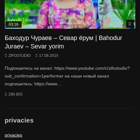
Wat
03:16
Баходур Чураев – Севар ёрум | Bahodur
Juraev – Sevar yorim
ZIFOSTUDIO
17.06.2015
Подпишитесь на канал: https://www.youtube.com/c/zifostudio?
sub_confirmation=1performer на наши новый канал
подпишитесь: https://www....
296 855
privacies
privacies