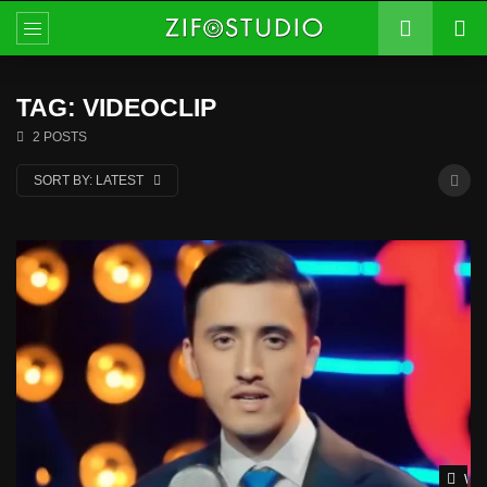
TAG: VIDEOCLIP
2 POSTS
SORT BY:
LATEST
Wat