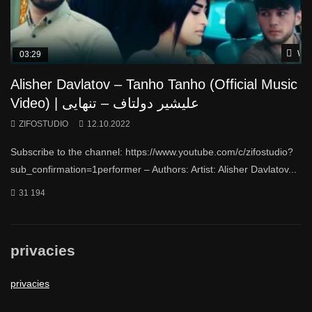
Wat
03:29
Alisher Davlatov – Tanho Tanho (Official Music
Video) | علیشیر دولتاف – تنهایی
ZIFOSTUDIO
12.10.2022
Subscribe to the channel: https://www.youtube.com/c/zifostudio?
sub_confirmation=1performer – Authors: Artist: Alisher Davlatov...
31 194
privacies
privacies