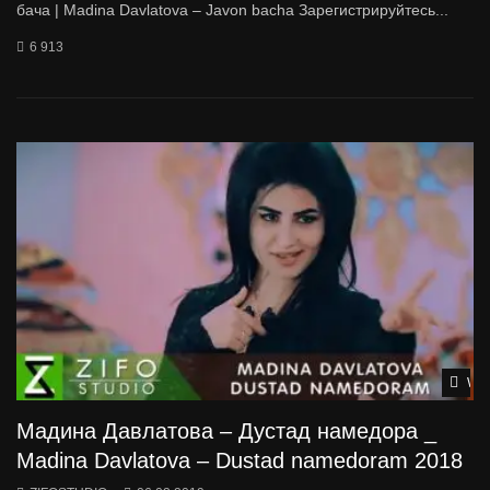
бача | Madina Davlatova – Javon bacha Зарегистрируйтесь...
6 913
Wat
Мадина Давлатова – Дустад намедора _
Madina Davlatova – Dustad namedoram 2018