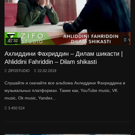
Wat
07:32
Ахлиддини Фахриддин – Дилам шикасти |
Ahliddini Fahriddin – Dilam shikasti
ZIFOSTUDIO
22.02.2019
Слушайте и скачайте все альбома Ахлиддини Фахриддина в
музыкальных платформах. Такие как, YouTube music, VK
music, Ok music, Yandex...
3 450 524