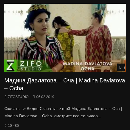
Wat
Мадина Давлатова – Оча | Madina Davlatova
– Ocha
ZIFOSTUDIO
06.02.2019
Скачать: -> Видео Скачать: -> mp3 Мадина Давлатова – Оча |
Madina Davlatova – Ocha. смотрите все ее видео...
10 485