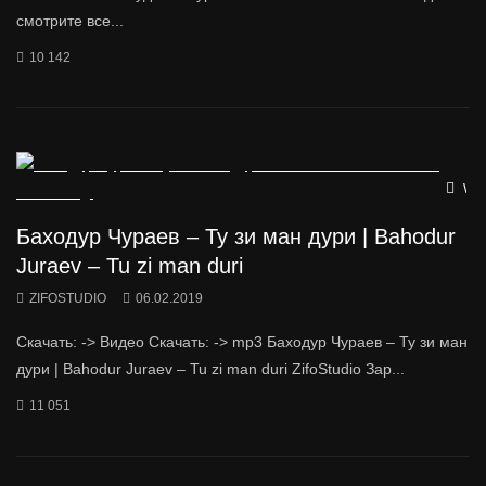
смотрите все...
10 142
Wat
Баходур Чураев – Ту зи ман дури | Bahodur
Juraev – Tu zi man duri
ZIFOSTUDIO
06.02.2019
Скачать: -> Видео Скачать: -> mp3 Баходур Чураев – Ту зи ман
дури | Bahodur Juraev – Tu zi man duri ZifoStudio Зар...
11 051