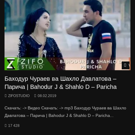
Wat
Баходур Чураев ва Шахло Давлатова –
Парича | Bahodur J & Shahlo D – Paricha
ZIFOSTUDIO
08.02.2019
Скачать: -> Видео Скачать: -> mp3 Баходур Чураев ва Шахло
Давлатова – Парича | Bahodur J & Shahlo D – Paricha...
17 428