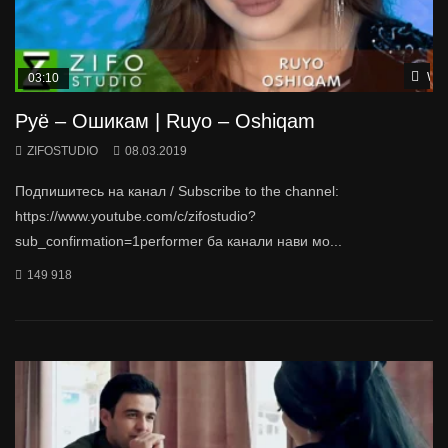
Wat
03:10
Руё – Ошикам | Ruyo – Oshiqam
ZIFOSTUDIO
08.03.2019
Подпишитесь на канал / Subscribe to the channel:
https://www.youtube.com/c/zifostudio?
sub_confirmation=1performer ба канали нави мо...
149 918