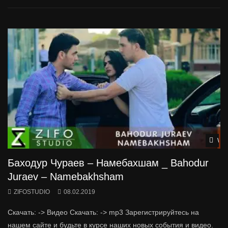
Wat
Баходур Чураев – Намебахшам _ Bahodur
Juraev – Namebakhsham
ZIFOSTUDIO
08.02.2019
Скачать: -> Видео Скачать: -> mp3 Зарегистрируйтесь на
нашем сайте и будьте в курсе наших новых события и видео.