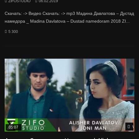
ZIFOSTUDIO
06.02.2019
Скачать: -> Видео Скачать: -> mp3 Мадина Давлатова – Дустад
намедора _ Madina Davlatova – Dustad namedoram 2018 ZI...
5 300
Wat
05:07