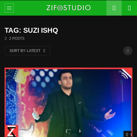
TAG: SUZI ISHQ
2 POSTS
SORT BY:
LATEST
Wat