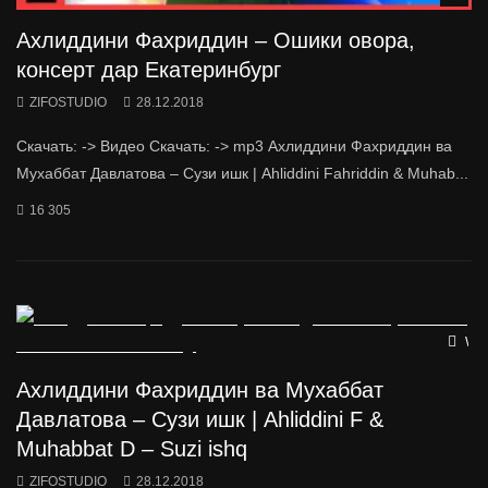
Ахлиддини Фахриддин – Ошики овора,
консерт дар Екатеринбург
ZIFOSTUDIO
28.12.2018
Скачать: -> Видео Скачать: -> mp3 Ахлиддини Фахриддин ва
Мухаббат Давлатова – Сузи ишк | Ahliddini Fahriddin & Muhab...
16 305
Wat
Ахлиддини Фахриддин ва Мухаббат
Давлатова – Сузи ишк | Ahliddini F &
Muhabbat D – Suzi ishq
ZIFOSTUDIO
28.12.2018