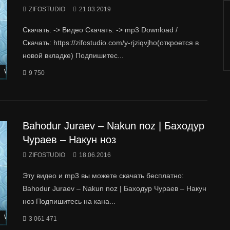
ZIFOSTUDIO
21.03.2019
Скачать: -> Видео Скачать: -> mp3 Download /
Скачать: https://zifostudio.com/y-rjziqvjho(откроется в
новой вкладке) Подпишитес...
Watch Later
9 750
Bahodur Juraev – Nakun noz | Баходур
Чураев – Накун ноз
ZIFOSTUDIO
18.06.2016
Эту видео и mp3 вы можете скачать бесплатно:
Bahodur Juraev – Nakun noz | Баходур Чураев – Накун
ноз Подпишитесь на кана...
Watch Later
3 061 471