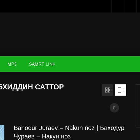
MP3
SAMRT LINK
УБХИДДИН САТТОР
Bahodur Juraev – Nakun noz | Баходур
Чураев – Накун ноз