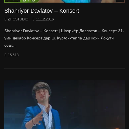
Shahriyor Davlatov – Konsert
ZIFOSTUDIO
11.12.2016
Shahriyor Davlatov – Konsert | Шахриёр Давлатов – Консерт 31-
уми декабр Консерт дар ш. Курғон-теппа дар кохи Лоҳутӣ
соат...
15 618