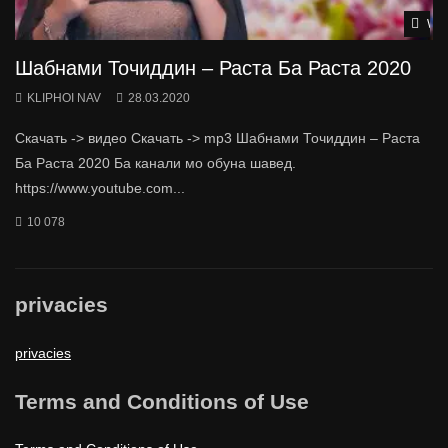
Wat
Шабнами Точиддин – Раста Ба Раста 2020
KLIPHOI NAV
28.03.2020
Скачать -> видео Скачать -> mp3 Шабнами Точиддин – Раста
Ба Раста 2020 Ба канали мо обуна шавед.
https://www.youtube.com...
10 078
privacies
privacies
Terms and Conditions of Use