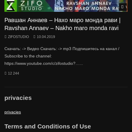
Wat
Равшан Аннаев – Нахо маро монда рави |
Ravshan Annaev – Nakho maro monda ravi
ZIFOSTUDIO
10.04.2019
Скачать: -> Видео Скачать: -> mp3 Подпишитесь на канал /
Subscribe to the channel:
https://www.youtube.com/c/zifostudio?…...
12 244
privacies
privacies
Terms and Conditions of Use