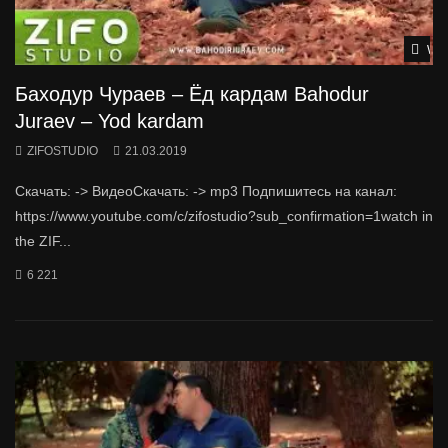
Wat
Баходур Чураев – Ёд кардам Bahodur
Juraev – Yod kardam
ZIFOSTUDIO
21.03.2019
Скачать: -> ВидеоСкачать: -> mp3 Подпишитесь на канал:
https://www.youtube.com/c/zifostudio?sub_confirmation=1watch in
the ZIF...
6 221