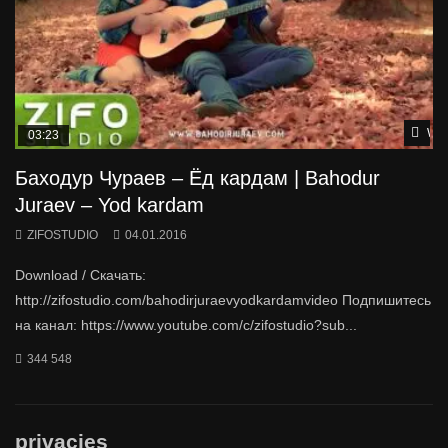
Wat
03:23
Баходур Чураев – Ёд кардам | Bahodur
Juraev – Yod kardam
ZIFOSTUDIO
04.01.2016
Download / Скачать:
http://zifostudio.com/bahodirjuraevyodkardamvideo Подпишитесь
на канал: https://www.youtube.com/c/zifostudio?sub...
344 548
privacies