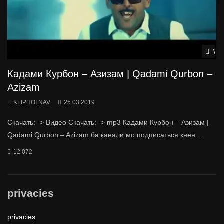
Wat
Кадами Курбон – Азизам | Qadami Qurbon –
Azizam
KLIPHOI NAV
25.03.2019
Скачать: -> Видео Скачать: -> mp3 Кадами Курбон – Азизам |
Qadami Qurbon – Azizam ба канали мо подписаться кнен....
12 072
privacies
privacies