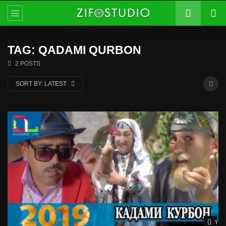
TAG: QADAMI QURBON
2 POSTS
SORT BY:
LATEST
Wat