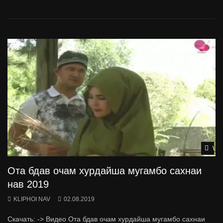
Wat
Ота бдав очам хурдайша мугамбо сахнаи
нав 2019
KLIPHOI NAV
02.08.2019
Скачать: -> Видео Ота бдав очам хурдайша мугамбо сахнаи