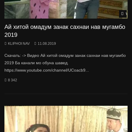
Wat
Ай хитой омадум занак сахнаи нав мугамбо
2019
KLIPHOI NAV
11.08.2019
Скачать: -> Видео Ай хитой омадум занак сахнаи нав мугамбо
2019 Ба канали мо обуна шавед.
https://www.youtube.com/channel/UCoacb9...
8 342