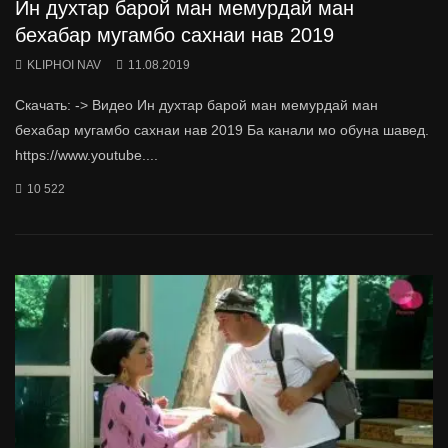
Ин духтар барой ман мемурдай ман
бехабар мугамбо сахнаи нав 2019
KLIPHOI NAV
11.08.2019
Скачать: -> Видео Ин духтар барой ман мемурдай ман
бехабар мугамбо сахнаи нав 2019 Ба канали мо обуна шавед.
https://www.youtube....
10 522