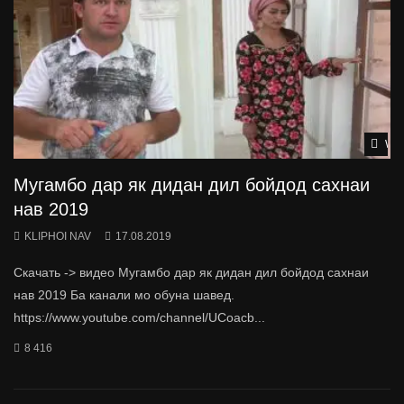
Wat
Мугамбо дар як дидан дил бойдод сахнаи
нав 2019
KLIPHOI NAV
17.08.2019
Скачать -> видео Мугамбо дар як дидан дил бойдод сахнаи
нав 2019 Ба канали мо обуна шавед.
https://www.youtube.com/channel/UCoacb...
8 416