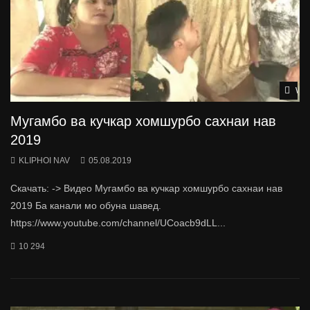
Wat
Мугамбо ва кучкар хомшурбо сахнаи нав
2019
KLIPHOI NAV
05.08.2019
Скачать: -> Видео Мугамбо ва кучкар хомшурбо сахнаи нав
2019 Ба канали мо обуна шавед.
https://www.youtube.com/channel/UCoacb9dLL...
10 294