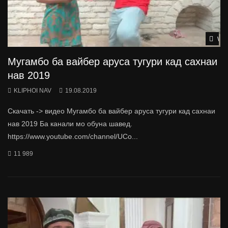
Wat
Мугамбо ба вайбер аруса тугури кад сахнаи
нав 2019
KLIPHOI NAV
19.08.2019
Скачать -> видео Мугамбо ба вайбер аруса тугури кад сахнаи
нав 2019 Ба канали мо обуна шавед.
https://www.youtube.com/channel/UCo...
11 989