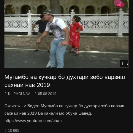
Wat
Мугамбо ва кучкар бо духтари зебо варзиш
сахнаи нав 2019
KLIPHOI NAV
05.08.2019
Скачать: -> Видео Мугамбо ва кучкар бо духтари зебо варзиш
сахнаи нав 2019 Ба канали мо обуна шавед.
https://www.youtube.com/chan...
10 695