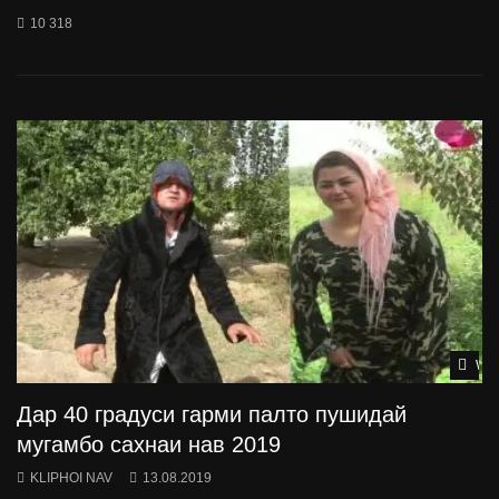
10 318
Wat
Дар 40 градуси гарми палто пушидай
мугамбо сахнаи нав 2019
KLIPHOI NAV
13.08.2019