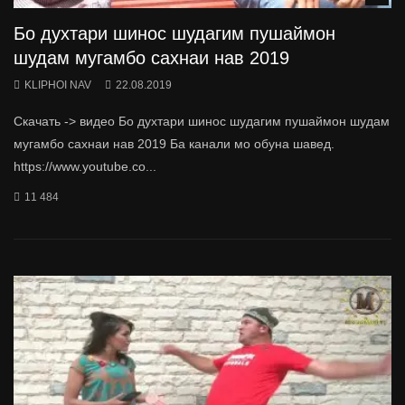
Бо духтари шинос шудагим пушаймон
шудам мугамбо сахнаи нав 2019
KLIPHOI NAV
22.08.2019
Скачать -> видео Бо духтари шинос шудагим пушаймон шудам
мугамбо сахнаи нав 2019 Ба канали мо обуна шавед.
https://www.youtube.co...
11 484