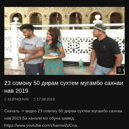
Wat
23 сомону 50 дирам сухтем мугамбо сахнаи
нав 2019
KLIPHOI NAV
17.08.2019
Скачать -> видео 23 сомону 50 дирам сухтем мугамбо сахнаи
нав 2019 Ба канали мо обуна шавед.
https://www.youtube.com/channel/UCoa...