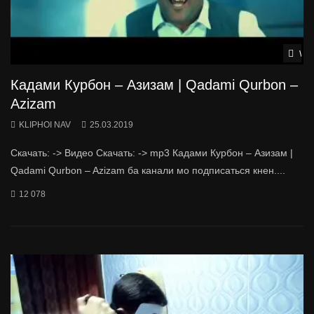
Wat
Кадами Курбон – Азизам | Qadami Qurbon –
Azizam
KLIPHOI NAV
25.03.2019
Скачать: -> Видео Скачать: -> mp3 Кадами Курбон – Азизам |
Qadami Qurbon – Azizam ба канали мо подписаться кнен....
12 078