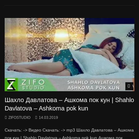
Wat
Шахло Давлатова – Ашкома пок кун | Shahlo
Davlatova – Ashkoma pok kun
ZIFOSTUDIO
14.03.2019
Скачать: -> Видео Скачать: -> mp3 Шахло Давлатова – Ашкома
пок кун | Shahlo Davlatova – Ashkoma pok kun Ашкома пок...