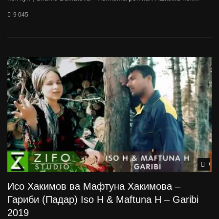
9 045
Wat
Исо Хакимов ва Мафтуна Хакимова –
Гариби (Падар) Iso H & Maftuna H – Garibi
2019