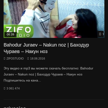
Wat
06:39
Bahodur Juraev – Nakun noz | Баходур
Чураев – Накун ноз
ZIFOSTUDIO
18.06.2016
Эту видео и mp3 вы можете скачать бесплатно: Bahodur
Juraev – Nakun noz | Баходур Чураев – Накун ноз
Подпишитесь на кана...
3 061 474