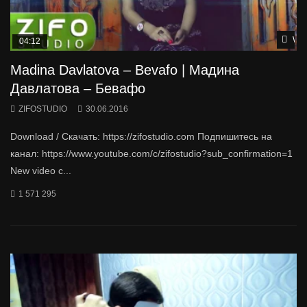
Wat
04:12
Madina Davlatova – Bevafo | Мадина
Давлатова – Бевафо
ZIFOSTUDIO
30.06.2016
Download / Скачать: https://zifostudio.com Подпишитесь на
канал: https://www.youtube.com/c/zifostudio?sub_confirmation=1
New video c...
1 571 295