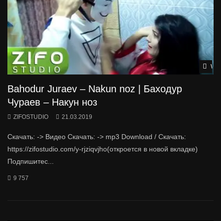
Wat
Bahodur Juraev – Nakun noz | Баходур
Чураев – Накун ноз
ZIFOSTUDIO
21.03.2019
Скачать: -> Видео Скачать: -> mp3 Download / Скачать:
https://zifostudio.com/y-rjziqvjho(откроется в новой вкладке)
Подпишитес...
9 757