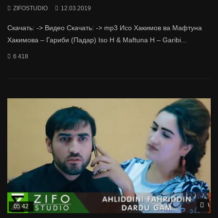
ZIFOSTUDIO
12.03.2019
Скачать: -> Видео Скачать: -> mp3 Исо Хакимов ва Мафтуна
Хакимова – Гариби (Падар) Iso H & Maftuna H – Garibi...
6 418
Wat
05:42