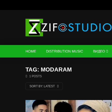
HOME
DISTRIBUTION MUSIC
ВИДЕО
TAG: MODARAM
1 POSTS
SORT BY:
LATEST