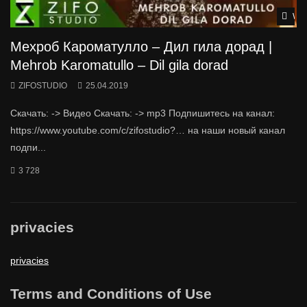
Wat
Мехроб Кароматулло – Дил гила дорад |
Mehrob Karomatullo – Dil gila dorad
ZIFOSTUDIO
25.04.2019
Скачать: -> Видео Скачать: -> mp3 Подпишитесь на канал:
https://www.youtube.com/c/zifostudio?… на наши новый канал
подпи...
3 728
privacies
privacies
Terms and Conditions of Use