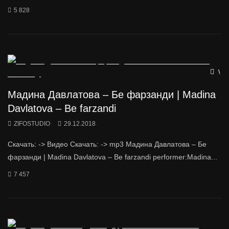
5 828
Wat
Мадина Давлатова – Бе фарзанди | Madina
Davlatova – Be farzandi
ZIFOSTUDIO
29.12.2018
Скачать: -> Видео Скачать: -> mp3 Мадина Давлатова – Бе
фарзанди | Madina Davlatova – Be farzandi performer:Madina...
7 457