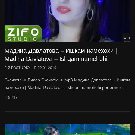
Wat
Мадина Давлатова – Ишкам намехохи |
Madina Davlatova – Ishqam namehohi
ZIFOSTUDIO
02.01.2019
Скачать: -> Видео Скачать: -> mp3 Мадина Давлатова – Ишкам
намехохи | Madina Davlatova – Ishqam namehohi performer...
5 797