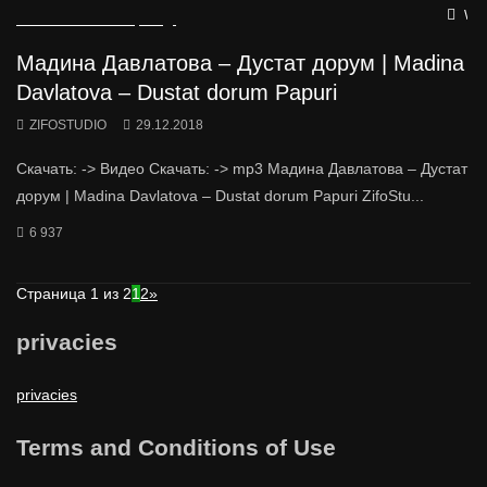
Wat
Мадина Давлатова – Дустат дорум | Madina
Davlatova – Dustat dorum Papuri
ZIFOSTUDIO
29.12.2018
Скачать: -> Видео Скачать: -> mp3 Мадина Давлатова – Дустат
дорум | Madina Davlatova – Dustat dorum Papuri ZifoStu...
6 937
Страница 1 из 2
1
2
»
privacies
privacies
Terms and Conditions of Use