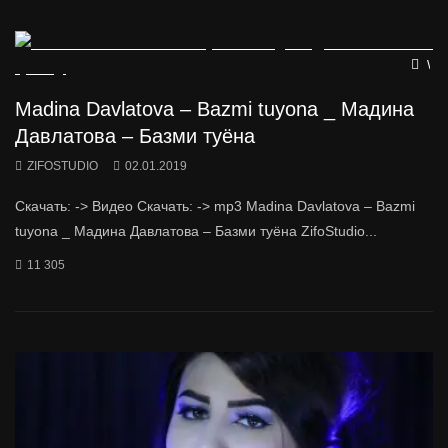
Wat
Madina Davlatova – Bazmi tuyona _ Мадина
Давлатова – Базми туёна
ZIFOSTUDIO
02.01.2019
Скачать: -> Видео Скачать: -> mp3 Madina Davlatova – Bazmi
tuyona _ Мадина Давлатова – Базми туёна ZifoStudio...
11 305