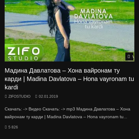
Wat
Мадина Давлатова – Хона вайронам ту
карди | Madina Davlatova – Hona vayronam tu
kardi
ZIFOSTUDIO
02.01.2019
Скачать: -> Видео Скачать: -> mp3 Мадина Давлатова – Хона
вайронам ту карди | Madina Davlatova – Hona vayronam tu...
5 826