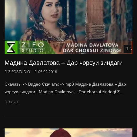
Wat
Мадина Давлатова – Дар чорсуи зиндаги
ZIFOSTUDIO
06.02.2019
Скачать: -> Видео Скачать: -> mp3 Мадина Давлатова – Дар
чорсуи зиндаги | Madina Davlatova – Dar chorsui zindagi Z...
7 820