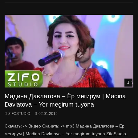
Wat
Мадина Давлатова – Ёр мегирум | Madina
Davlatova – Yor megirum tuyona
ZIFOSTUDIO
02.01.2019
Скачать: -> Видео Скачать: -> mp3 Мадина Давлатова – Ёр
мегирум | Madina Davlatova – Yor megirum tuyona ZifoStudio...