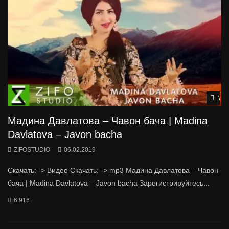
Wat
Мадина Давлатова – Чавон бача | Madina
Davlatova – Javon bacha
ZIFOSTUDIO
06.02.2019
Скачать: -> Видео Скачать: -> mp3 Мадина Давлатова – Чавон
бача | Madina Davlatova – Javon bacha Зарегистрируйтесь...
6 916