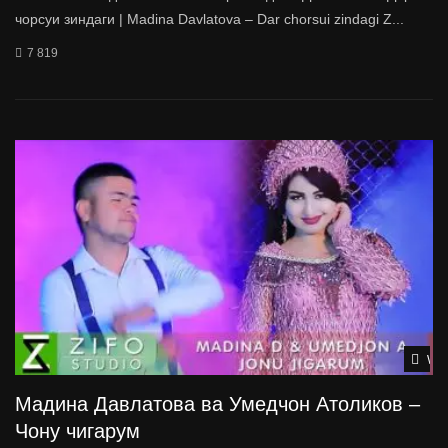
чорсуи зиндаги | Madina Davlatova – Dar chorsui zindagi Z...
7 819
Wat
Мадина Давлатова ва Умедчон Атоликов –
Чону чигарум