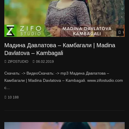
Wat
Мадина Давлатова – Камбагали | Madina
Davlatova – Kambagali
ZIFOSTUDIO
06.02.2019
Скачать: -> ВидеоСкачать: -> mp3 Мадина Давлатова –
Камбагали | Madina Davlatova – Kambagali. www.zifostudio.com
с...
10 188