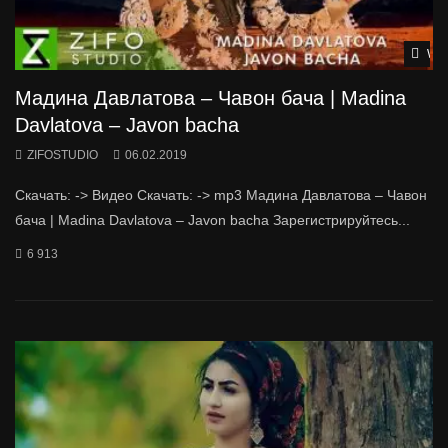
Wat
Мадина Давлатова – Чавон бача | Madina
Davlatova – Javon bacha
ZIFOSTUDIO
06.02.2019
Скачать: -> Видео Скачать: -> mp3 Мадина Давлатова – Чавон
бача | Madina Davlatova – Javon bacha Зарегистрируйтесь...
6 913