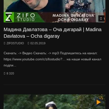
Wat
Мадина Давлатова – Оча дигарай | Madina
Davlatova – Ocha digaray
ZIFOSTUDIO
02.05.2019
Скачать: -> Видео Скачать: -> mp3 Подпишитесь на канал:
https://www.youtube.com/c/zifostudio?… на наши новый канал
подпи...
8 320