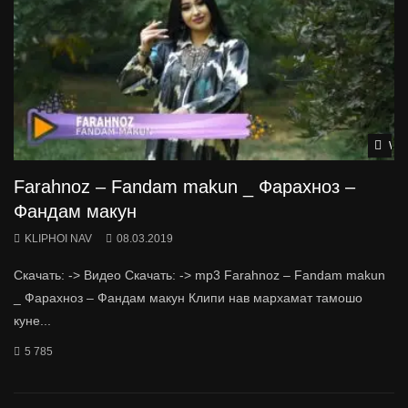
Wat
Farahnoz – Fandam makun _ Фарахноз –
Фандам макун
KLIPHOI NAV
08.03.2019
Скачать: -> Видео Скачать: -> mp3 Farahnoz – Fandam makun
_ Фарахноз – Фандам макун Клипи нав мархамат тамошо
куне...
5 785