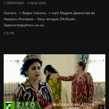
ZIFOSTUDIO
06.02.2019
Скачать: -> Видео Скачать: -> mp3 Мадина Давлатова ва
Умедчон Атоликов – Чону чигарум ZifoStudio
Зарегистрируйтесь на на...
9 270
Wat