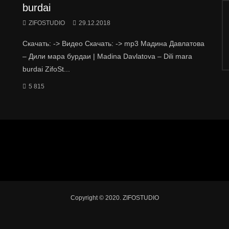
burdai
ZIFOSTUDIO
29.12.2018
Скачать: -> Видео Скачать: -> mp3 Мадина Давлатова
– Дили мара бурдаи | Madina Davlatova – Dili mara
burdai ZifoSt...
5 815
Copyright © 2020. ZIFOSTUDIO