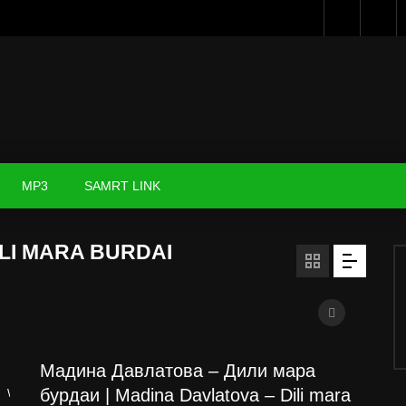
MP3
SAMRT LINK
ILI MARA BURDAI
Мадина Давлатова – Дили мара
бурдаи | Madina Davlatova – Dili mara
Watch Later