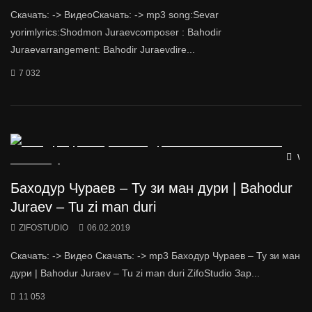
Скачать: -> ВидеоСкачать: -> mp3 song:Sevar
yorimlyrics:Shodmon Juraevcomposer : Bahodir
Juraevarrangement: Bahodir Juraevdire...
7 032
Wat
Баходур Чураев – Ту зи ман дури | Bahodur
Juraev – Tu zi man duri
ZIFOSTUDIO
06.02.2019
Скачать: -> Видео Скачать: -> mp3 Баходур Чураев – Ту зи ман
дури | Bahodur Juraev – Tu zi man duri ZifoStudio Зар...
11 053