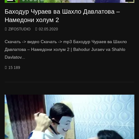
Баходур Чураев ва Шахло Давлатова –
Намедони холум 2
ZIFOSTUDIO
02.05.2020
Скачать -> видео Скачать -> mp3 Баходур Чураев ва Шахло
Давлатова – Намедони холум 2 | Bahodur Juraev va Shahlo
Davlatov...
15 189