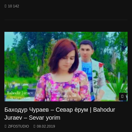
10 142
Wat
Баходур Чураев – Севар ёрум | Bahodur
Juraev – Sevar yorim
ZIFOSTUDIO
08.02.2019