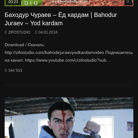
Wat
03:23
Баходур Чураев – Ёд кардам | Bahodur
Juraev – Yod kardam
ZIFOSTUDIO
04.01.2016
Download / Скачать:
http://zifostudio.com/bahodirjuraevyodkardamvideo Подпишитесь
на канал: https://www.youtube.com/c/zifostudio?sub...
344 553