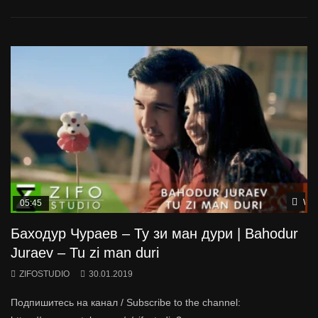
Wat
05:45
Баходур Чураев – Ту зи ман дури | Bahodur
Juraev – Tu zi man duri
ZIFOSTUDIO
30.01.2019
Подпишитесь на канал / Subscribe to the channel: