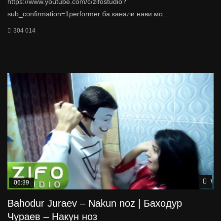
https://www.youtube.com/c/zifostudio?
sub_confirmation=1performer ба канали нави мо...
304 014
Wat
06:39
Bahodur Juraev – Nakun noz | Баходур
Чураев – Накун ноз