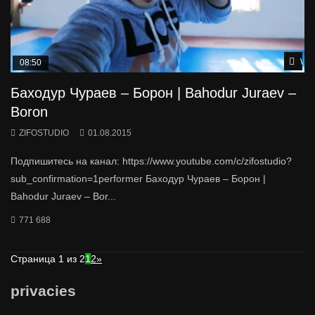
Wat
08:50
Баходур Чураев – Борон | Bahodur Juraev –
Boron
ZIFOSTUDIO
01.08.2015
Подпишитесь на канал: https://www.youtube.com/c/zifostudio?
sub_confirmation=1performer Баходур Чураев – Борон |
Bahodur Juraev – Bor...
771 688
Страница 1 из 2
1
2
»
privacies