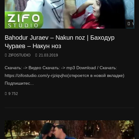
Wat
Bahodur Juraev – Nakun noz | Баходур
Чураев – Накун ноз
ZIFOSTUDIO
21.03.2019
Скачать: -> Видео Скачать: -> mp3 Download / Скачать:
https://zifostudio.com/y-rjziqvjho(откроется в новой вкладке)
Подпишитес...
9 752