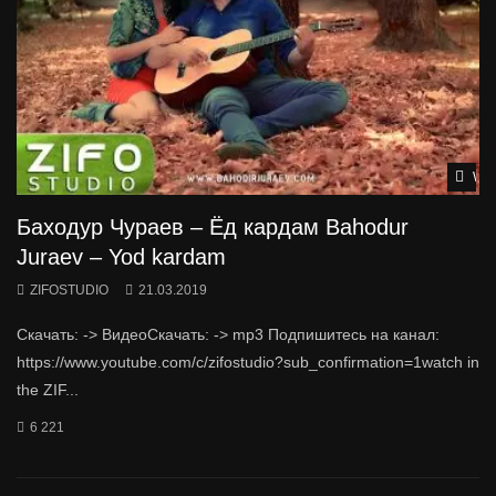
Wat
Баходур Чураев – Ёд кардам Bahodur
Juraev – Yod kardam
ZIFOSTUDIO
21.03.2019
Скачать: -> ВидеоСкачать: -> mp3 Подпишитесь на канал:
https://www.youtube.com/c/zifostudio?sub_confirmation=1watch in
the ZIF...
6 221