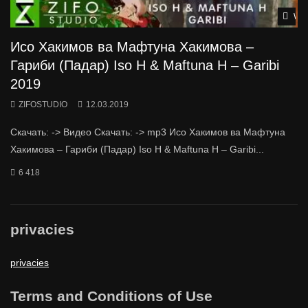
Wat
Исо Хакимов ва Мафтуна Хакимова –
Гариби (Падар) Iso H & Maftuna H – Garibi
2019
ZIFOSTUDIO
12.03.2019
Скачать: -> Видео Скачать: -> mp3 Исо Хакимов ва Мафтуна
Хакимова – Гариби (Падар) Iso H & Maftuna H – Garibi...
6 418
privacies
privacies
Terms and Conditions of Use